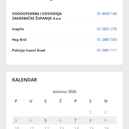
VODOOPSKRBA I ODVODNJA
01 4095 130
ZAGREBAČKE ŽUPANIJE d.o.o
Ivaplin
01 2831 270
Hep Križ
01 2887 555
Policija Ivanić Grad
01 2881 111
KALENDAR
kolovoz 2026
P
U
S
Č
P
S
N
1
2
3
4
5
6
7
8
9
10
11
12
13
14
15
16