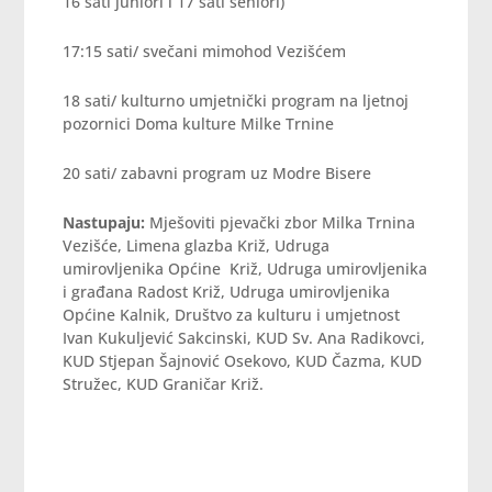
16 sati juniori i 17 sati seniori)
17:15 sati/ svečani mimohod Vezišćem
18 sati/ kulturno umjetnički program na ljetnoj
pozornici Doma kulture Milke Trnine
20 sati/ zabavni program uz Modre Bisere
Nastupaju:
Mješoviti pjevački zbor Milka Trnina
Vezišće, Limena glazba Križ, Udruga
umirovljenika Općine Križ, Udruga umirovljenika
i građana Radost Križ, Udruga umirovljenika
Općine Kalnik, Društvo za kulturu i umjetnost
Ivan Kukuljević Sakcinski, KUD Sv. Ana Radikovci,
KUD Stjepan Šajnović Osekovo, KUD Čazma, KUD
Stružec, KUD Graničar Križ.