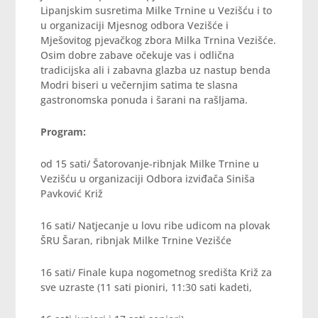
Lipanjskim susretima Milke Trnine u Vezišću i to
u organizaciji Mjesnog odbora Vezišće i
Mješovitog pjevačkog zbora Milka Trnina Vezišće.
Osim dobre zabave očekuje vas i odlična
tradicijska ali i zabavna glazba uz nastup benda
Modri biseri u večernjim satima te slasna
gastronomska ponuda i šarani na rašljama.
Program:
od 15 sati/ Šatorovanje-ribnjak Milke Trnine u
Vezišću u organizaciji Odbora izviđača Siniša
Pavković Križ
16 sati/ Natjecanje u lovu ribe udicom na plovak
ŠRU Šaran, ribnjak Milke Trnine Vezišće
16 sati/ Finale kupa nogometnog središta Križ za
sve uzraste (11 sati pioniri, 11:30 sati kadeti,