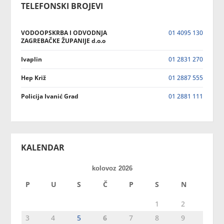
TELEFONSKI BROJEVI
VODOOPSKRBA I ODVODNJA
01 4095 130
ZAGREBAČKE ŽUPANIJE d.o.o
Ivaplin
01 2831 270
Hep Križ
01 2887 555
Policija Ivanić Grad
01 2881 111
KALENDAR
kolovoz 2026
P
U
S
Č
P
S
N
1
2
3
4
5
6
7
8
9