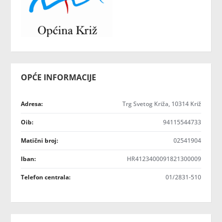
OPĆE INFORMACIJE
Adresa:
Trg Svetog Križa, 10314 Križ
Oib:
94115544733
Matični broj:
02541904
Iban:
HR4123400091821300009
Telefon centrala:
01/2831-510