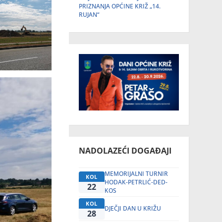
PRIZNANJA OPĆINE KRIŽ „14.
RUJAN“
NADOLAZEĆI DOGAĐAJI
MEMORIJALNI TURNIR
KOL
HODAK-PETRLIĆ-DED-
22
KOS
KOL
DJEČJI DAN U KRIŽU
28