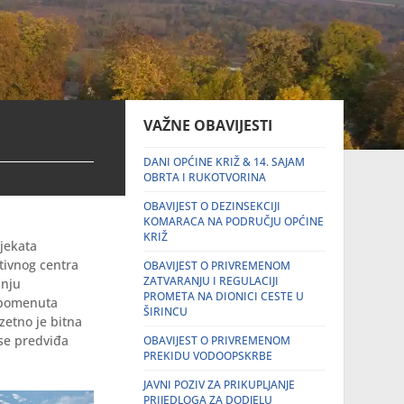
VAŽNE OBAVIJESTI
DANI OPĆINE KRIŽ & 14. SAJAM
OBRTA I RUKOTVORINA
OBAVIJEST O DEZINSEKCIJI
KOMARACA NA PODRUČJU OPĆINE
KRIŽ
ojekata
utivnog centra
OBAVIJEST O PRIVREMENOM
ZATVARANJU I REGULACIJI
dnju
PROMETA NA DIONICI CESTE U
 spomenuta
ŠIRINCU
uzetno je bitna
 se predviđa
OBAVIJEST O PRIVREMENOM
PREKIDU VODOOPSKRBE
JAVNI POZIV ZA PRIKUPLJANJE
PRIJEDLOGA ZA DODJELU