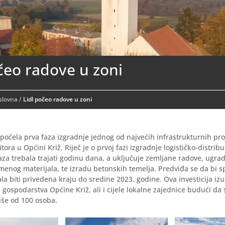
čeo radove u zoni
aslovna
/
Lidl počeo radove u zoni
počela prva faza izgradnje jednog od najvećih infrastrukturnih pr
tora u Općini Križ. Riječ je o prvoj fazi izgradnje logističko-distrib
 faza trebala trajati godinu dana, a uključuje zemljane radove, ugra
enog materijala, te izradu betonskih temelja. Predviđa se da bi
bala biti privedena kraju do sredine 2023. godine. Ova investicija iz
oj gospodarstva Općine Križ, ali i cijele lokalne zajednice budući da
iše od 100 osoba.