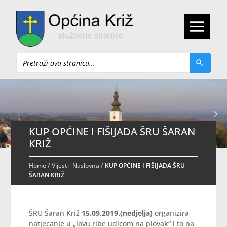
Pretraži
KUP OPĆINE I FIŠIJADA ŠRU ŠARAN
KRIŽ
Home
/
Vijesti- Naslovna
/
KUP OPĆINE I FIŠIJADA ŠRU
ŠARAN KRIŽ
ŠRU Šaran Križ
15.09.2019.(nedjelja)
organizira
natjecanje u „lovu ribe udicom na plovak“ i to na