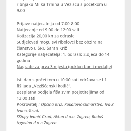
ribnjaku Milka Trnina u Vezišću s početkom u
9:00
Prijave natjecatelja od 7:00-8:00
Natjecanje od 9:00 do 12:00 sati
Kotizacija 20,00 kn za odrasle
Sudjelovati mogu svi ribolovci bez obzira na
članstvo u ŠRU Šaran Križ
Kategorije natjecatelja: 1. odrasli; 2.djeca do 14
godina
Nagrade za prva 3 mjesta (poklon bon i medalje)
Isti dan s početkom u 10:00 sati održava se i 1.
fišijada „Vezišćanski kotlić“.
Besplatna podjela fiša svim posjetiteljima od
13:00 sati.
Pokrovitelji
: Općina Križ, Kokalović-šumarstvo, Iva-Z
Ivanić-Grad,
SSinpy Ivanić-Grad, Akton d.o.o. Zagreb, Radoš
trgovina d.o.o Zagreb.