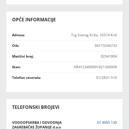
OPĆE INFORMACIJE
Adresa:
Trg Svetog Križa, 10314 Križ
Oib:
94115544733
Matični broj:
02541904
Iban:
HR4123400091821300009
Telefon centrala:
01/2831-510
TELEFONSKI BROJEVI
VODOOPSKRBA I ODVODNJA
01 4095 130
ZAGREBAČKE ŽUPANIJE d.o.o