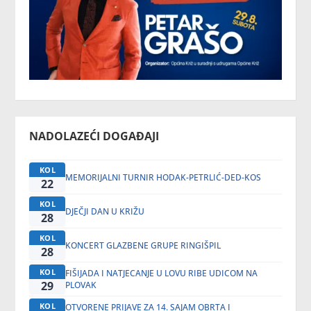
NADOLAZEĆI DOGAĐAJI
KOL
MEMORIJALNI TURNIR HODAK-PETRLIĆ-DED-KOS
22
KOL
DJEČJI DAN U KRIŽU
28
KOL
KONCERT GLAZBENE GRUPE RINGIŠPIL
28
KOL
FIŠIJADA I NATJECANJE U LOVU RIBE UDICOM NA
29
PLOVAK
KOL
OTVORENE PRIJAVE ZA 14. SAJAM OBRTA I