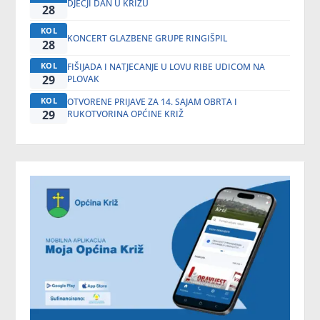
DJEČJI DAN U KRIŽU
28
KOL
KONCERT GLAZBENE GRUPE RINGIŠPIL
28
KOL
FIŠIJADA I NATJECANJE U LOVU RIBE UDICOM NA
29
PLOVAK
KOL
OTVORENE PRIJAVE ZA 14. SAJAM OBRTA I
29
RUKOTVORINA OPĆINE KRIŽ