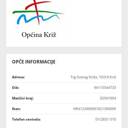
OPĆE INFORMACIJE
Adresa:
Trg Svetog Križa, 10314 Križ
Oib:
94115544733
Matični broj:
02541904
Iban:
HR4123400091821300009
Telefon centrala:
01/2831-510