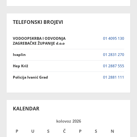
TELEFONSKI BROJEVI
VODOOPSKRBA I ODVODNJA
01 4095 130
ZAGREBAČKE ŽUPANIJE d.o.o
Ivaplin
01 2831 270
Hep Križ
01 2887 555
Policija Ivanić Grad
01 2881 111
KALENDAR
kolovoz 2026
P
U
S
Č
P
S
N