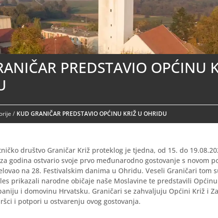
ANIČAR PREDSTAVIO OPĆINU K
U
rije
/
KUD GRANIČAR PREDSTAVIO OPĆINU KRIŽ U OHRIDU
ničko društvo Graničar Križ proteklog je tjedna, od 15. do 19.08.20
za godina ostvario svoje prvo međunarodno gostovanje s novom 
elovao na 28. Festivalskim danima u Ohridu. Veseli Graničari tom
les prikazali narodne običaje naše Moslavine te predstavili Općinu
niju i domovinu Hrvatsku. Graničari se zahvaljuju Općini Križ i Z
ršci i potpori u ostvarenju ovog gostovanja.