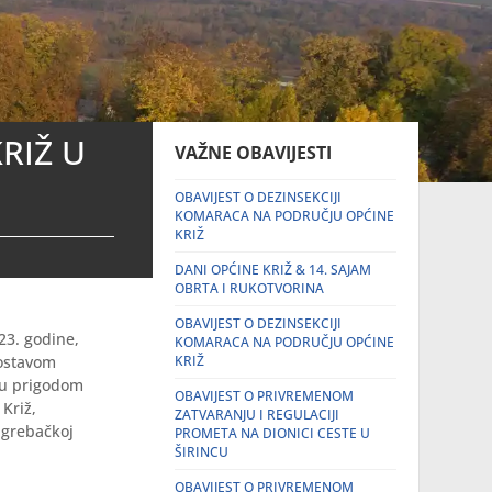
RIŽ U
VAŽNE OBAVIJESTI
OBAVIJEST O DEZINSEKCIJI
KOMARACA NA PODRUČJU OPĆINE
KRIŽ
DANI OPĆINE KRIŽ & 14. SAJAM
OBRTA I RUKOTVORINA
OBAVIJEST O DEZINSEKCIJI
23. godine,
KOMARACA NA PODRUČJU OPĆINE
postavom
KRIŽ
 su prigodom
OBAVIJEST O PRIVREMENOM
 Križ,
ZATVARANJU I REGULACIJI
agrebačkoj
PROMETA NA DIONICI CESTE U
ŠIRINCU
OBAVIJEST O PRIVREMENOM