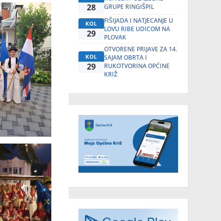
28
GRUPE RINGIŠPIL
FIŠIJADA I NATJECANJE U
KOL
LOVU RIBE UDICOM NA
29
PLOVAK
OTVORENE PRIJAVE ZA 14.
KOL
SAJAM OBRTA I
29
RUKOTVORINA OPĆINE
KRIŽ