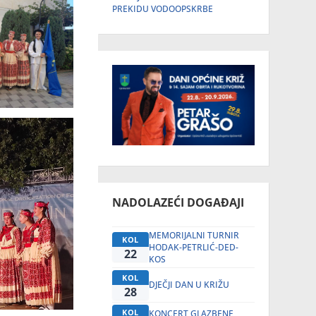
PREKIDU VODOOPSKRBE
NADOLAZEĆI DOGAĐAJI
MEMORIJALNI TURNIR
KOL
HODAK-PETRLIĆ-DED-
22
KOS
KOL
DJEČJI DAN U KRIŽU
28
KOL
KONCERT GLAZBENE