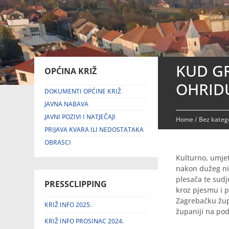
KUD GR
OPĆINA KRIŽ
OHRID
DOKUMENTI OPĆINE KRIŽ
JAVNA NABAVA
JAVNI POZIVI I NATJEČAJI
Home
/
Bez katego
PRIJAVA KVARA ILI NEDOSTATAKA
OBRASCI
Kulturno, umjet
nakon dužeg ni
plesača te sudj
PRESSCLIPPING
kroz pjesmu i p
Zagrebačku župa
KRIŽ INFO 2025.
županiji na pod
KRIŽ INFO PROSINAC 2024.