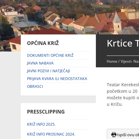
Krtice 
OPĆINA KRIŽ
DOKUMENTI OPĆINE KRIŽ
Home
/
Vijesti- N
JAVNA NABAVA
JAVNI POZIVI I NATJEČAJI
PRIJAVA KVARA ILI NEDOSTATAKA
Teatar Kerekesh
OBRASCI
početkom u 20 s
možete kupiti o
u Križu.
PRESSCLIPPING
KRIŽ INFO 2025.
KRIŽ INFO PROSINAC 2024.
Ispiši ovu o