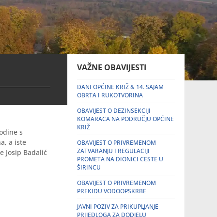
VAŽNE OBAVIJESTI
DANI OPĆINE KRIŽ & 14. SAJAM
OBRTA I RUKOTVORINA
OBAVIJEST O DEZINSEKCIJI
KOMARACA NA PODRUČJU OPĆINE
KRIŽ
odine s
a, a iste
OBAVIJEST O PRIVREMENOM
ZATVARANJU I REGULACIJI
e Josip Badalić
PROMETA NA DIONICI CESTE U
ŠIRINCU
OBAVIJEST O PRIVREMENOM
PREKIDU VODOOPSKRBE
JAVNI POZIV ZA PRIKUPLJANJE
PRIJEDLOGA ZA DODJELU