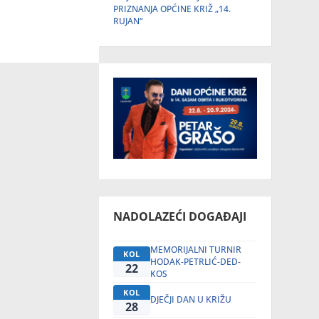
PRIZNANJA OPĆINE KRIŽ „14.
RUJAN“
NADOLAZEĆI DOGAĐAJI
MEMORIJALNI TURNIR
KOL
HODAK-PETRLIĆ-DED-
22
KOS
KOL
DJEČJI DAN U KRIŽU
28