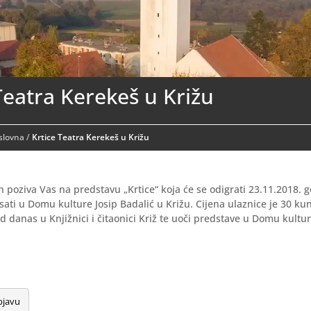
Teatra Kerekeš u Križu
aslovna
/
Krtice Teatra Kerekeš u Križu
 poziva Vas na predstavu „Krtice“ koja će se odigrati 23.11.2018. g
ati u Domu kulture Josip Badalić u Križu. Cijena ulaznice je 30 kun
d danas u Knjižnici i čitaonici Križ te uoči predstave u Domu kultur
bjavu