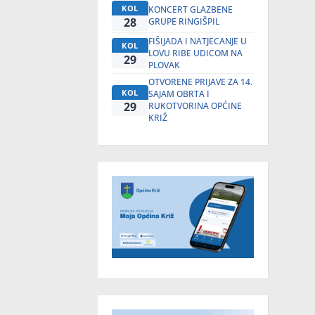
KOL
KONCERT GLAZBENE
28
GRUPE RINGIŠPIL
FIŠIJADA I NATJECANJE U
KOL
LOVU RIBE UDICOM NA
29
PLOVAK
OTVORENE PRIJAVE ZA 14.
KOL
SAJAM OBRTA I
29
RUKOTVORINA OPĆINE
KRIŽ