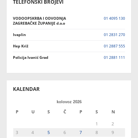
TELEFONSKI BROJEVI
VODOOPSKRBA I ODVODNJA
01 4095 130
ZAGREBAČKE ŽUPANIJE d.o.o
Ivaplin
01 2831 270
Hep Križ
01 2887 555
Policija Ivanić Grad
01 2881 111
KALENDAR
kolovoz 2026
P
U
S
Č
P
S
N
1
2
3
4
5
6
7
8
9