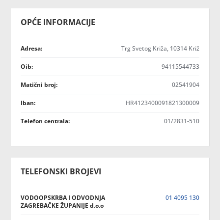
OPĆE INFORMACIJE
Adresa:
Trg Svetog Križa, 10314 Križ
Oib:
94115544733
Matični broj:
02541904
Iban:
HR4123400091821300009
Telefon centrala:
01/2831-510
TELEFONSKI BROJEVI
VODOOPSKRBA I ODVODNJA
01 4095 130
ZAGREBAČKE ŽUPANIJE d.o.o