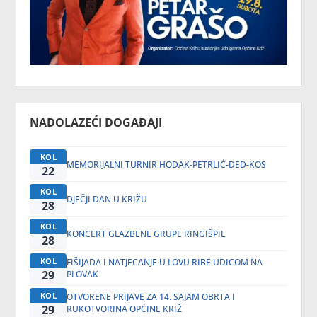
NADOLAZEĆI DOGAĐAJI
KOL
MEMORIJALNI TURNIR HODAK-PETRLIĆ-DED-KOS
22
KOL
DJEČJI DAN U KRIŽU
28
KOL
KONCERT GLAZBENE GRUPE RINGIŠPIL
28
KOL
FIŠIJADA I NATJECANJE U LOVU RIBE UDICOM NA
29
PLOVAK
KOL
OTVORENE PRIJAVE ZA 14. SAJAM OBRTA I
29
RUKOTVORINA OPĆINE KRIŽ