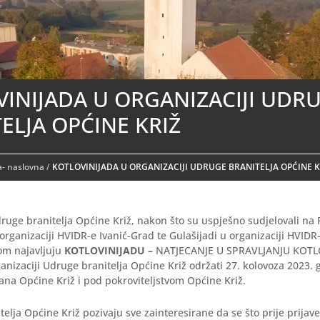
INIJADA U ORGANIZACIJI UDR
ELJA OPĆINE KRIŽ
- naslovna
/
KOTLOVINIJADA U ORGANIZACIJI UDRUGE BRANITELJA OPĆINE K
ruge branitelja Općine Križ, nakon što su uspješno sudjelovali na F
organizaciji HVIDR-e Ivanić-Grad te Gulašijadi u organizaciji HVIDR-
som najavljuju
KOTLOVINIJADU –
NATJECANJE U SPRAVLJANJU KOTLO
anizaciji Udruge branitelja Općine Križ održati 27. kolovoza 2023.
ana Općine Križ i pod pokroviteljstvom Općine Križ.
telja Općine Križ pozivaju sve zainteresirane da se što prije prijav