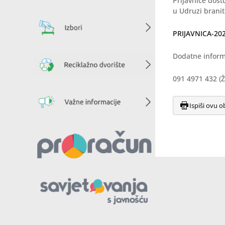
Prijavnice dos
u Udruzi branit
PRIJAVNICA-20
Dodatne informa
091 4971 432 (Že
Ispiši ovu o