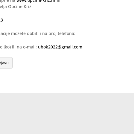
tupne na
www.opcina-kriz.hr
ili
elja Općine Križ
23
cije možete dobiti i na broj telefona:
ljko) ili na e-mail:
ubok2022@gmail.com
bjavu