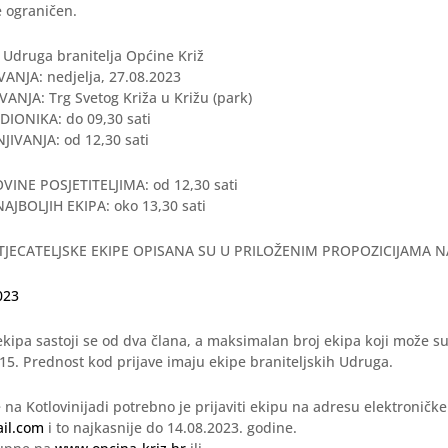
e ograničen.
druga branitelja Općine Križ
NJA: nedjelja, 27.08.2023
NJA: Trg Svetog Križa u Križu (park)
IONIKA: do 09,30 sati
IVANJA: od 12,30 sati
INE POSJETITELJIMA: od 12,30 sati
JBOLJIH EKIPA: oko 13,30 sati
TJECATELJSKE EKIPE OPISANA SU U PRILOŽENIM PROPOZICIJAMA N
023
ekipa sastoji se od dva člana, a maksimalan broj ekipa koji može su
e 15. Prednost kod prijave imaju ekipe braniteljskih Udruga.
 na Kotlovinijadi potrebno je prijaviti ekipu na adresu elektroničk
il.com
i to najkasnije do 14.08.2023. godine.