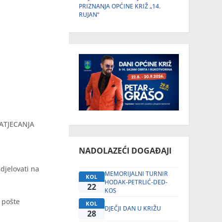
PRIZNANJA OPĆINE KRIŽ „14.
RUJAN“
ATJECANJA
NADOLAZEĆI DOGAĐAJI
djelovati na
MEMORIJALNI TURNIR
KOL
HODAK-PETRLIĆ-DED-
22
KOS
e pošte
KOL
DJEČJI DAN U KRIŽU
28