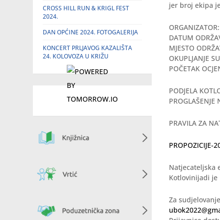
jer broj ekipa j
CROSS HILL RUN & KRIGL FEST
2024.
ORGANIZATOR: U
DAN OPĆINE 2024. FOTOGALERIJA
DATUM ODRŽAVA
MJESTO ODRŽAVA
KONCERT PRLJAVOG KAZALIŠTA
24. KOLOVOZA U KRIŽU
OKUPLJANJE SUD
POČETAK OCJENJ
PODJELA KOTLOV
PROGLAŠENJE NA
PRAVILA ZA NA
PROPOZICIJE-2
Natjecateljska 
Kotlovinijadi j
Za sudjelovanje
ubok2022@gma