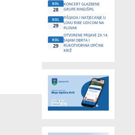
KOL
KONCERT GLAZBENE
28
GRUPE RINGIŠPIL
FIŠIJADA I NATJECANJE U
KOL
LOVU RIBE UDICOM NA
29
PLOVAK
OTVORENE PRIJAVE ZA 14.
KOL
SAJAM OBRTA I
29
RUKOTVORINA OPĆINE
KRIŽ