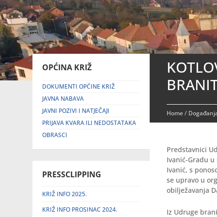
KOTLOV
OPĆINA KRIŽ
BRANIT
DOKUMENTI OPĆINE KRIŽ
JAVNA NABAVA
JAVNI POZIVI I NATJEČAJI
Home
/
Događanja
PRIJAVA KVARA ILI NEDOSTATAKA
OBRASCI
Predstavnici Ud
Ivanić-Gradu u 
Ivanić, s pono
PRESSCLIPPING
se upravo u org
obilježavanja D
KRIŽ INFO 2025.
KRIŽ INFO PROSINAC 2024.
Iz Udruge brani