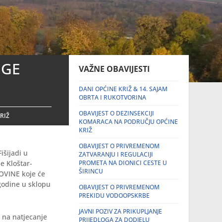
UGE
VAŽNE OBAVIJESTI
DANI OPĆINE KRIŽ & 14. SAJAM
OBRTA I RUKOTVORINA
OBAVIJEST O DEZINSEKCIJI
RIŽ
KOMARACA NA PODRUČJU OPĆINE
KRIŽ
OBAVIJEST O PRIVREMENOM
išijadi u
ZATVARANJU I REGULACIJI
e Kloštar-
PROMETA NA DIONICI CESTE U
ŠIRINCU
VINE koje će
 godine u sklopu
OBAVIJEST O PRIVREMENOM
PREKIDU VODOOPSKRBE
JAVNI POZIV ZA PRIKUPLJANJE
e na natjecanje
PRIJEDLOGA ZA DODJELU