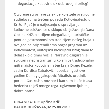
degustacija kotlovine uz dobrovoljni prilog)
Otvorene su prijave za ekipe koje žele ove godine
sudjelovati na trećem po redu Kotlovinafestu u
Križu. Riječ je o natjecanju u spravljanju
kotlovine održava se u sklopu obilježavanja Dana
Općine Križ, a s ciljem obogaćivanja turističke
ponude gastronomskom tradicijom našeg kraja. I
ove godine pripremili smo bogat program uz
Kotlovinafest, obiteljsku biciklijadu istog dana te
dolazak olditimer vozila. Naravno osiguran je i
stručan i nepristran žiri u kojem će tradicionalno
miti majstor kotlovine našeg kraja Drago Kezele,
zatim Đurđica Zubatović i poseban gost ove
godine Domagoj Jakopović Ribafish, urednik
portala Gastro.hr, novinar i kao sam ističe Klasa
hedonist te još mnogo toga, uglavnom ljubitelj
dobre hrane…
ORGANIZATOR: Općina Križ
DATUM ODRŽAVANJA: 25.08.2019