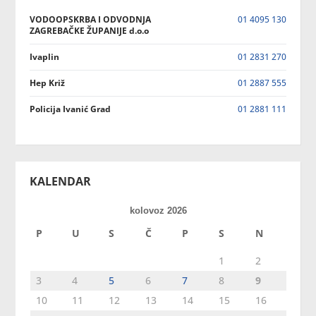
VODOOPSKRBA I ODVODNJA
01 4095 130
ZAGREBAČKE ŽUPANIJE d.o.o
Ivaplin
01 2831 270
Hep Križ
01 2887 555
Policija Ivanić Grad
01 2881 111
KALENDAR
kolovoz 2026
P
U
S
Č
P
S
N
1
2
3
4
5
6
7
8
9
10
11
12
13
14
15
16