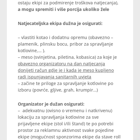
ostaju ekipi za podmirenje troškova natjecanja),
a mogu spremiti i više porcija ukoliko žele
Natjecateljska ekipa dužna je osigurati:
– vlastiti kotao i dodatnu opremu (obavezno –
plamenik, plinsku bocu, pribor za spravljanje
kotlovine,… ).
– meso (svinjetina, piletina, kobasica) za koje je
obavezno organizatoru na dan natjecanja
donijeti račun gdje je i kada je meso kupljeno
radi ispunjavanja sanitarnih uvjeta
– začine te priloge za spravljanje kotlovine po
izboru (povrće, gljive, grah, krumpir…)
Organizator je dužan osigurati:
– adekvatnu (ovisno o vremenu i natkrivenu)
lokaciju za spravljanja kotlovine za sve
prijavljene ekipe (stol i/ili štand) te po potrebi
prostor za reklamnu aktivnost svake pojedine
ekipe (mogućnost sponzorima ekipe da stave roll