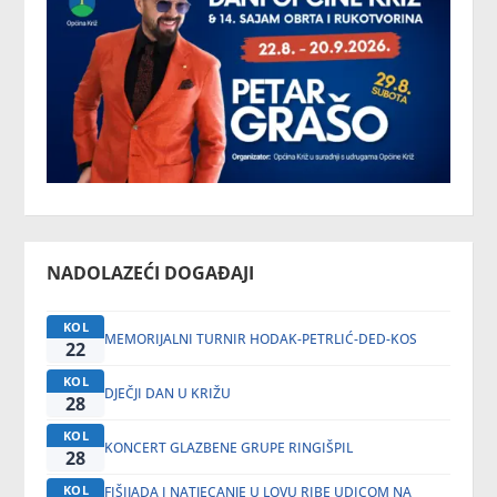
NADOLAZEĆI DOGAĐAJI
KOL
MEMORIJALNI TURNIR HODAK-PETRLIĆ-DED-KOS
22
KOL
DJEČJI DAN U KRIŽU
28
KOL
KONCERT GLAZBENE GRUPE RINGIŠPIL
28
KOL
FIŠIJADA I NATJECANJE U LOVU RIBE UDICOM NA