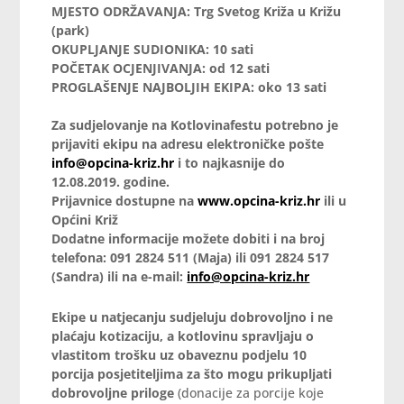
MJESTO ODRŽAVANJA: Trg Svetog Križa u Križu
(park)
OKUPLJANJE SUDIONIKA: 10 sati
POČETAK OCJENJIVANJA: od 12 sati
PROGLAŠENJE NAJBOLJIH EKIPA: oko 13 sati
Za sudjelovanje na Kotlovinafestu potrebno je
prijaviti ekipu na adresu elektroničke pošte
info@opcina-kriz.hr
i to najkasnije do
12.08.2019. godine.
Prijavnice dostupne na
www.opcina-kriz.hr
ili u
Općini Križ
Dodatne informacije možete dobiti i na broj
telefona: 091 2824 511 (Maja) ili 091 2824 517
(Sandra) ili na e-mail
:
info@opcina-kriz.hr
Ekipe u natjecanju sudjeluju dobrovoljno i ne
plaćaju kotizaciju, a kotlovinu spravljaju o
vlastitom trošku uz obaveznu podjelu 10
porcija posjetiteljima za što mogu prikupljati
dobrovoljne priloge
(donacije za porcije koje