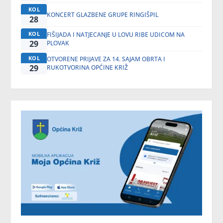
KOL
KONCERT GLAZBENE GRUPE RINGIŠPIL
28
KOL
FIŠIJADA I NATJECANJE U LOVU RIBE UDICOM NA
29
PLOVAK
KOL
OTVORENE PRIJAVE ZA 14. SAJAM OBRTA I
29
RUKOTVORINA OPĆINE KRIŽ