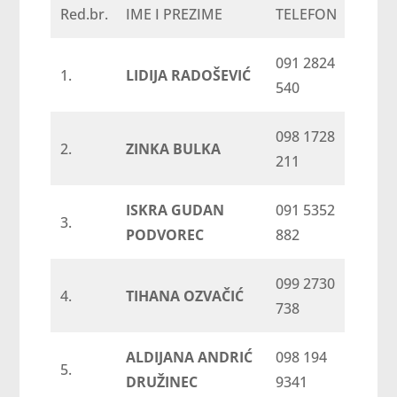
Red.br.
IME I PREZIME
TELEFON
091 2824
1.
LIDIJA RADOŠEVIĆ
540
098 1728
2.
ZINKA BULKA
211
ISKRA GUDAN
091 5352
3.
PODVOREC
882
099 2730
4.
TIHANA OZVAČIĆ
738
ALDIJANA ANDRIĆ
098 194
5.
DRUŽINEC
9341