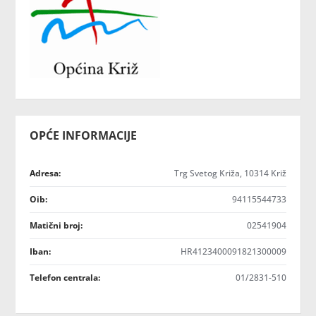
OPĆE INFORMACIJE
Adresa:
Trg Svetog Križa, 10314 Križ
Oib:
94115544733
Matični broj:
02541904
Iban:
HR4123400091821300009
Telefon centrala:
01/2831-510