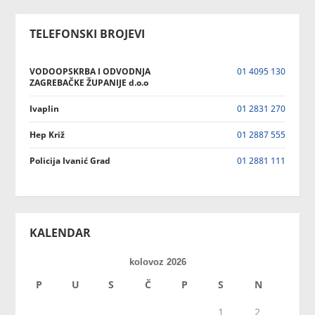
TELEFONSKI BROJEVI
VODOOPSKRBA I ODVODNJA
01 4095 130
ZAGREBAČKE ŽUPANIJE d.o.o
Ivaplin
01 2831 270
Hep Križ
01 2887 555
Policija Ivanić Grad
01 2881 111
KALENDAR
kolovoz 2026
P
U
S
Č
P
S
N
1
2