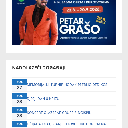
NADOLAZEĆI DOGAĐAJI
KOL
MEMORIJALNI TURNIR HODAK-PETRLIĆ-DED-KOS
22
KOL
DJEČJI DAN U KRIŽU
28
KOL
KONCERT GLAZBENE GRUPE RINGIŠPIL
28
KOL
FIŠIJADA I NATJECANJE U LOVU RIBE UDICOM NA