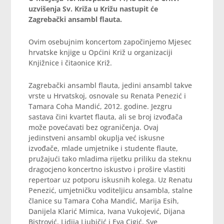
uzvišenja Sv. Križa u Križu nastupit će
Zagrebački ansambl flauta.
Ovim osebujnim koncertom započinjemo Mjesec
hrvatske knjige u Općini Križ u organizaciji
Knjižnice i čitaonice Križ.
Zagrebački ansambl flauta,
jedini ansambl takve
vrste u Hrvatskoj, osnovale su Renata Penezić i
Tamara Coha Mandić, 2012. godine. Jezgru
sastava čini kvartet flauta, ali se broj izvođača
može povećavati bez ograničenja. Ovaj
jedinstveni ansambl okuplja već iskusne
izvođače, mlade umjetnike i studente flaute,
pružajući tako mladima rijetku priliku da steknu
dragocjeno koncertno iskustvo i prošire vlastiti
repertoar uz potporu iskusnih kolega. Uz Renatu
Penezić, umjetničku voditeljicu ansambla, stalne
članice su Tamara Coha Mandić, Marija Esih,
Danijela Klarić Mimica, Ivana Vukojević, Dijana
Bistrović, Lidija Ljubičić i Eva Cigić. Sve