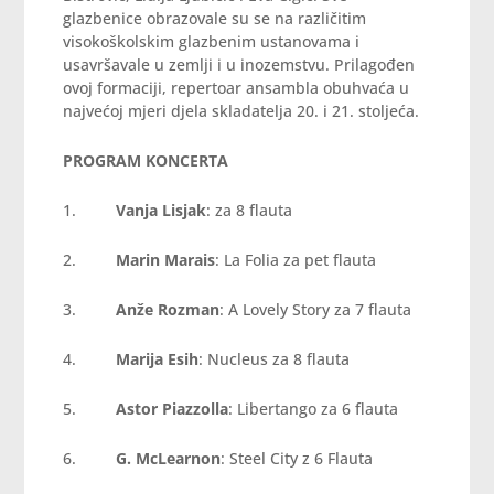
glazbenice obrazovale su se na različitim
visokoškolskim glazbenim ustanovama i
usavršavale u zemlji i u inozemstvu. Prilagođen
ovoj formaciji, repertoar ansambla obuhvaća u
najvećoj mjeri djela skladatelja 20. i 21. stoljeća.
PROGRAM KONCERTA
1.
Vanja Lisjak
: za 8 flauta
2.
Marin Marais
: La Folia za pet flauta
3.
Anže Rozman
: A Lovely Story za 7 flauta
4.
Marija Esih
: Nucleus za 8 flauta
5.
Astor Piazzolla
: Libertango za 6 flauta
6.
G. McLearnon
: Steel City z 6 Flauta