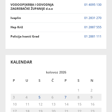
VODOOPSKRBA I ODVODNJA
01 4095 130
ZAGREBAČKE ŽUPANIJE d.o.o
Ivaplin
01 2831 270
Hep Križ
01 2887 555
Policija Ivanić Grad
01 2881 111
KALENDAR
kolovoz 2026
P
U
S
Č
P
S
N
1
2
3
4
5
6
7
8
9
10
11
12
13
14
15
16
17
18
19
20
21
22
23