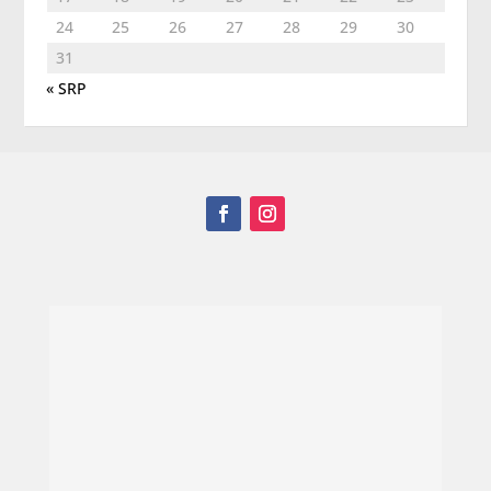
24
25
26
27
28
29
30
31
« SRP