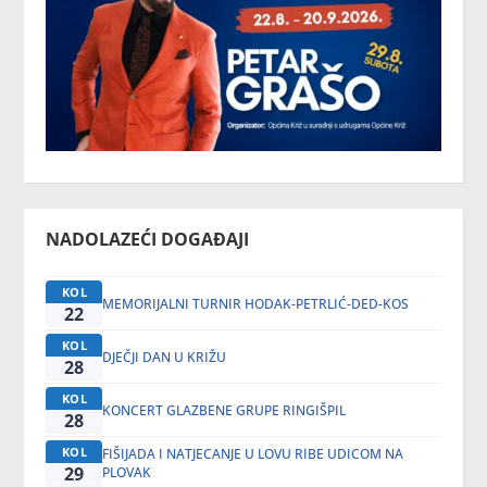
NADOLAZEĆI DOGAĐAJI
KOL
MEMORIJALNI TURNIR HODAK-PETRLIĆ-DED-KOS
22
KOL
DJEČJI DAN U KRIŽU
28
KOL
KONCERT GLAZBENE GRUPE RINGIŠPIL
28
KOL
FIŠIJADA I NATJECANJE U LOVU RIBE UDICOM NA
29
PLOVAK