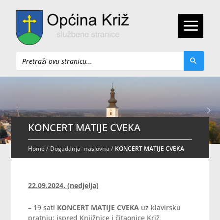
Pretraži
KONCERT MATIJE CVEKA
Home
/
Događanja- naslovna
/
KONCERT MATIJE CVEKA
22.09.2024. (nedjelja)
– 19 sati
KONCERT MATIJE CVEKA
uz klavirsku
pratnju; ispred Knjižnice i čitaonice Križ