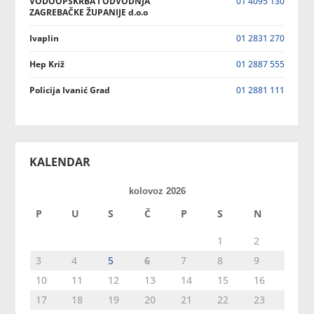
VODOOPSKRBA I ODVODNJA
01 4095 130
ZAGREBAČKE ŽUPANIJE d.o.o
Ivaplin
01 2831 270
Hep Križ
01 2887 555
Policija Ivanić Grad
01 2881 111
KALENDAR
kolovoz 2026
P
U
S
Č
P
S
N
1
2
3
4
5
6
7
8
9
10
11
12
13
14
15
16
17
18
19
20
21
22
23