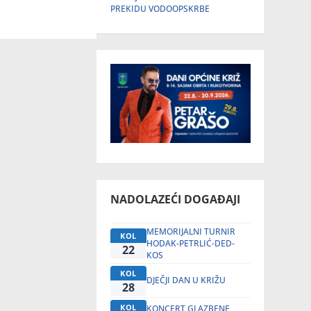
PREKIDU VODOOPSKRBE
NADOLAZEĆI DOGAĐAJI
MEMORIJALNI TURNIR
KOL
HODAK-PETRLIĆ-DED-
22
KOS
KOL
DJEČJI DAN U KRIŽU
28
KOL
KONCERT GLAZBENE