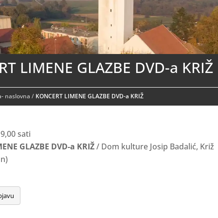
T LIMENE GLAZBE DVD-a KRIŽ
- naslovna
/
KONCERT LIMENE GLAZBE DVD-a KRIŽ
9,00 sati
ENE GLAZBE DVD-a KRI
Ž
/ Dom kulture Josip Badalić, Križ
an)
bjavu