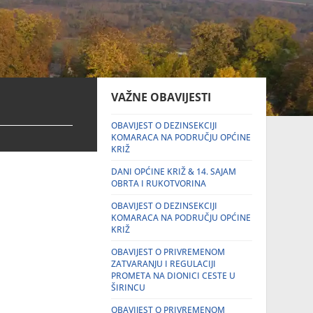
VAŽNE OBAVIJESTI
OBAVIJEST O DEZINSEKCIJI
KOMARACA NA PODRUČJU OPĆINE
KRIŽ
DANI OPĆINE KRIŽ & 14. SAJAM
OBRTA I RUKOTVORINA
OBAVIJEST O DEZINSEKCIJI
KOMARACA NA PODRUČJU OPĆINE
KRIŽ
OBAVIJEST O PRIVREMENOM
ZATVARANJU I REGULACIJI
PROMETA NA DIONICI CESTE U
ŠIRINCU
OBAVIJEST O PRIVREMENOM