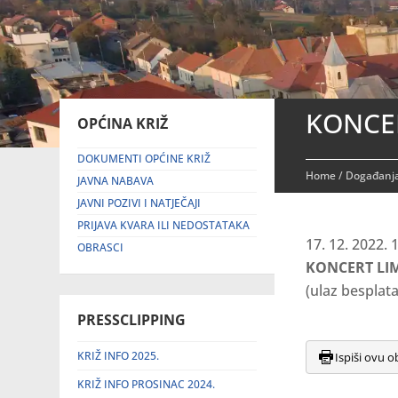
KONCER
OPĆINA KRIŽ
DOKUMENTI OPĆINE KRIŽ
Home
/
Događanja
JAVNA NABAVA
JAVNI POZIVI I NATJEČAJI
PRIJAVA KVARA ILI NEDOSTATAKA
12. 2022. 1
OBRASCI
KONCERT LIM
(ulaz besplat
PRESSCLIPPING
KRIŽ INFO 2025.
Ispiši ovu o
KRIŽ INFO PROSINAC 2024.