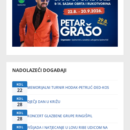
NADOLAZEĆI DOGAĐAJI
KOL
MEMORIJALNI TURNIR HODAK-PETRLIĆ-DED-KOS
22
KOL
DJEČJI DAN U KRIŽU
28
KOL
KONCERT GLAZBENE GRUPE RINGIŠPIL
28
KOL
FIŠIJADA I NATJECANJE U LOVU RIBE UDICOM NA