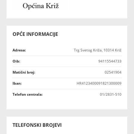
OPĆE INFORMACIJE
Adresa:
Trg Svetog Križa, 10314 Križ
Oib:
94115544733
Matični broj:
02541904
Iban:
HR4123400091821300009
Telefon centrala:
01/2831-510
TELEFONSKI BROJEVI