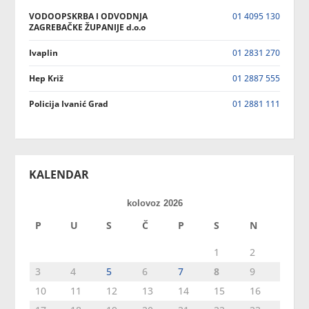
VODOOPSKRBA I ODVODNJA
01 4095 130
ZAGREBAČKE ŽUPANIJE d.o.o
Ivaplin
01 2831 270
Hep Križ
01 2887 555
Policija Ivanić Grad
01 2881 111
KALENDAR
kolovoz 2026
P
U
S
Č
P
S
N
1
2
3
4
5
6
7
8
9
10
11
12
13
14
15
16