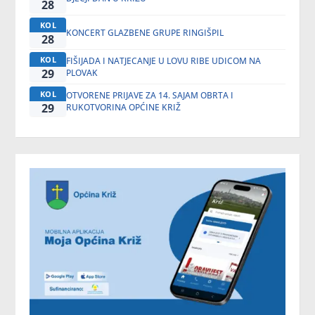
28
KOL
KONCERT GLAZBENE GRUPE RINGIŠPIL
28
KOL
FIŠIJADA I NATJECANJE U LOVU RIBE UDICOM NA
29
PLOVAK
KOL
OTVORENE PRIJAVE ZA 14. SAJAM OBRTA I
29
RUKOTVORINA OPĆINE KRIŽ