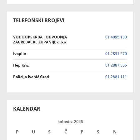
TELEFONSKI BROJEVI
VODOOPSKRBA I ODVODNJA
01 4095 130
ZAGREBAČKE ŽUPANIJE d.o.o
Ivaplin
01 2831 270
Hep Križ
01 2887 555
Policija Ivanić Grad
01 2881 111
KALENDAR
kolovoz 2026
P
U
S
Č
P
S
N