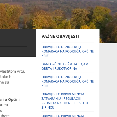
VAŽNE OBAVIJESTI
OBAVIJEST O DEZINSEKCIJI
KOMARACA NA PODRUČJU OPĆINE
KRIŽ
DANI OPĆINE KRIŽ & 14. SAJAM
OBRTA I RUKOTVORINA
lastitom vrtu.
kako bi se
OBAVIJEST O DEZINSEKCIJI
KOMARACA NA PODRUČJU OPĆINE
ane su
KRIŽ
OBAVIJEST O PRIVREMENOM
ZATVARANJU I REGULACIJI
 i u Općini
PROMETA NA DIONICI CESTE U
pultu
ŠIRINCU
 o
subote
OBAVIJEST O PRIVREMENOM