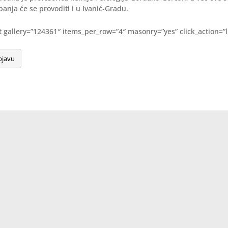
anja će se provoditi i u Ivanić-Gradu.
pt gallery=”124361″ items_per_row=”4″ masonry=”yes” click_action=”l
bjavu