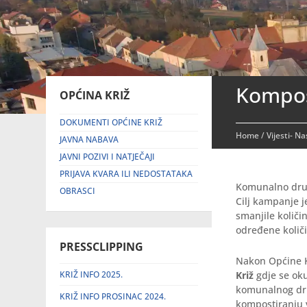
Kompost
OPĆINA KRIŽ
DOKUMENTI OPĆINE KRIŽ
Home
/
Vijesti- N
JAVNA NABAVA
JAVNI POZIVI I NATJEČAJI
PRIJAVA KVARA ILI NEDOSTATAKA
Komunalno druš
OBRASCI
Cilj kampanje j
smanjile količi
određene količ
PRESSCLIPPING
Nakon Općine K
KRIŽ INFO 2025.
Križ
gdje se oku
komunalnog dru
KRIŽ INFO PROSINAC 2024.
kompostiranju v