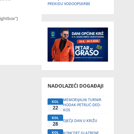
PREKIDU VODOOPSKRBE
ightbox”]
NADOLAZEĆI DOGAĐAJI
MEMORIJALNI TURNIR
KOL
HODAK-PETRLIĆ-DED-
22
KOS
KOL
DJEČJI DAN U KRIŽU
28
KOL
KONCERT GLAZBENE