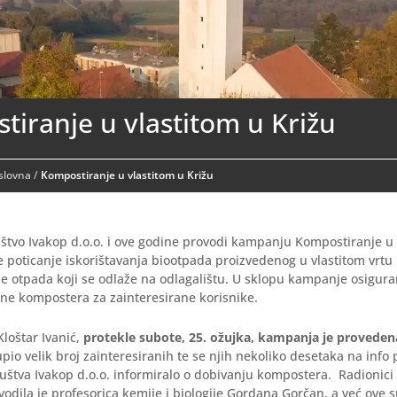
iranje u vlastitom u Križu
aslovna
/
Kompostiranje u vlastitom u Križu
tvo Ivakop d.o.o. i ove godine provodi kampanju Kompostiranje u v
e poticanje iskorištavanja biootpada proizvedenog u vlastitom vrtu 
ne otpada koji se odlaže na odlagalištu. U sklopu kampanje osigur
ine kompostera za zainteresirane korisnike.
loštar Ivanić,
protekle subote, 25. ožujka, kampanja je provedena
pio velik broj zainteresiranih te se njih nekoliko desetaka na info 
štva Ivakop d.o.o. informiralo o dobivanju kompostera. Radionici
odila je profesorica kemije i biologije Gordana Gorčan, a već ove 