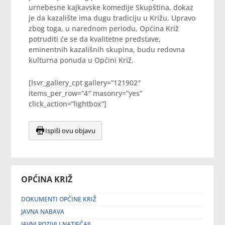
urnebesne kajkavske komedije Skupština, dokaz
je da kazalište ima dugu tradiciju u Križu. Upravo
zbog toga, u narednom periodu, Općina Križ
potruditi će se da kvalitetne predstave,
eminentnih kazališnih skupina, budu redovna
kulturna ponuda u Općini Križ.
[lsvr_gallery_cpt gallery=”121902″
items_per_row=”4″ masonry=”yes”
click_action=”lightbox”]
Ispiši ovu objavu
OPĆINA KRIŽ
DOKUMENTI OPĆINE KRIŽ
JAVNA NABAVA
JAVNI POZIVI I NATJEČAJI