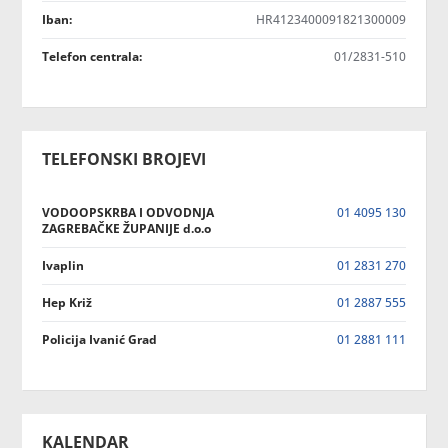
Iban:
HR4123400091821300009
Telefon centrala:
01/2831-510
TELEFONSKI BROJEVI
VODOOPSKRBA I ODVODNJA
01 4095 130
ZAGREBAČKE ŽUPANIJE d.o.o
Ivaplin
01 2831 270
Hep Križ
01 2887 555
Policija Ivanić Grad
01 2881 111
KALENDAR