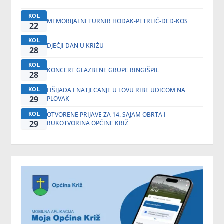
KOL
MEMORIJALNI TURNIR HODAK-PETRLIĆ-DED-KOS
22
KOL
DJEČJI DAN U KRIŽU
28
KOL
KONCERT GLAZBENE GRUPE RINGIŠPIL
28
KOL
FIŠIJADA I NATJECANJE U LOVU RIBE UDICOM NA
29
PLOVAK
KOL
OTVORENE PRIJAVE ZA 14. SAJAM OBRTA I
29
RUKOTVORINA OPĆINE KRIŽ