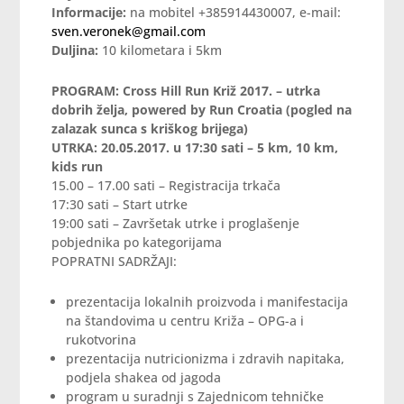
Informacije:
na mobitel +385914430007, e-mail:
sven.veronek@gmail.com
Duljina:
10 kilometara i 5km
PROGRAM: Cross Hill Run Križ 2017. – utrka
dobrih želja, powered by Run Croatia (pogled na
zalazak sunca s kriškog brijega)
UTRKA: 20.05.2017. u 17:30 sati – 5 km, 10 km,
kids run
15.00 – 17.00 sati – Registracija trkača
17:30 sati – Start utrke
19:00 sati – Završetak utrke i proglašenje
pobjednika po kategorijama
POPRATNI SADRŽAJI:
prezentacija lokalnih proizvoda i manifestacija
na štandovima u centru Križa – OPG-a i
rukotvorina
prezentacija nutricionizma i zdravih napitaka,
podjela shakea od jagoda
program u suradnji s Zajednicom tehničke