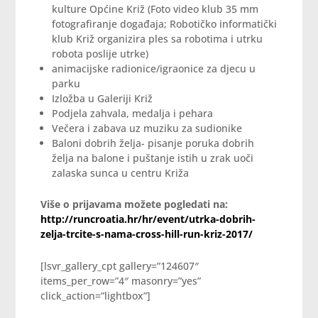
kulture Općine Križ (Foto video klub 35 mm
fotografiranje događaja; Robotičko informatički
klub Križ organizira ples sa robotima i utrku
robota poslije utrke)
animacijske radionice/igraonice za djecu u
parku
Izložba u Galeriji Križ
Podjela zahvala, medalja i pehara
Večera i zabava uz muziku za sudionike
Baloni dobrih želja- pisanje poruka dobrih
želja na balone i puštanje istih u zrak uoči
zalaska sunca u centru Križa
Više o prijavama možete pogledati na:
http://runcroatia.hr/hr/event/utrka-dobrih-
zelja-trcite-s-nama-cross-hill-run-kriz-2017/
[lsvr_gallery_cpt gallery=”124607″
items_per_row=”4″ masonry=”yes”
click_action=”lightbox”]