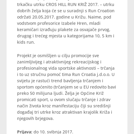
trkačku utrku CROS HILL RUN KRIŽ 2017. – utrku
dobrih želja koja će se u suradnji s Run Croation
održati 20.05.2017. godine u Križu. Naime, pod
vodstvom profesorice Izabele Hren, mladi
keramičari izrađuju plakete za osvajače prvog,
drugog i trećeg mjesta u kategorijama 10, 5 km i
kids run.
Projekt je osmišljen u cilju promocije sve
zanimljivijeg i atraktivnijeg rekreacijskog i
profesionalnog vida sportske aktivnosti – trčanja
i to uz stručnu pomoć tima Run Croatia j.d.o.o. U
svijetu je rastući trend bavljenja trčanjem i
sportom općenito (trčanjem se u EU redovito bavi
preko 50 milijuna ljudi. Želja je Općine Križ
promicati sport, u ovom slučaju trčanje i zdrav
način života kroz manifestaciju čiji su središnji
događaj tri utrke kroz atraktivan krajolik Križa i
njegovih brjegova.
Prijava:
do 10. svibnja 2017.