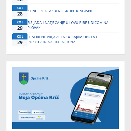
KOL
KONCERT GLAZBENE GRUPE RINGIŠPIL
28
KOL
FIŠIJADA I NATJECANJE U LOVU RIBE UDICOM NA
29
PLOVAK
KOL
OTVORENE PRIJAVE ZA 14. SAJAM OBRTA I
29
RUKOTVORINA OPĆINE KRIŽ