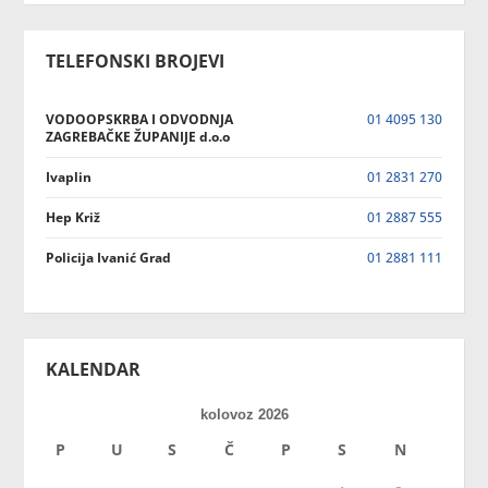
TELEFONSKI BROJEVI
VODOOPSKRBA I ODVODNJA
01 4095 130
ZAGREBAČKE ŽUPANIJE d.o.o
Ivaplin
01 2831 270
Hep Križ
01 2887 555
Policija Ivanić Grad
01 2881 111
KALENDAR
kolovoz 2026
P
U
S
Č
P
S
N