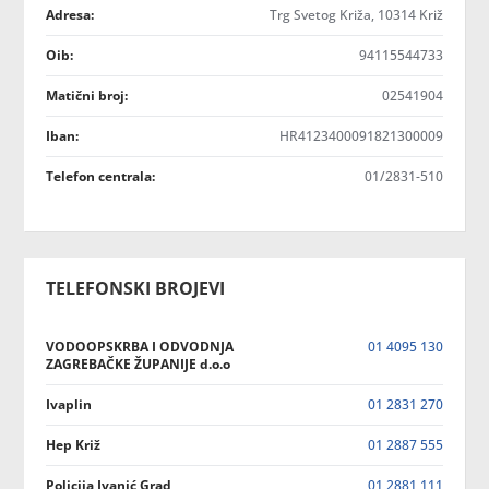
Adresa:
Trg Svetog Križa, 10314 Križ
Oib:
94115544733
Matični broj:
02541904
Iban:
HR4123400091821300009
Telefon centrala:
01/2831-510
TELEFONSKI BROJEVI
VODOOPSKRBA I ODVODNJA
01 4095 130
ZAGREBAČKE ŽUPANIJE d.o.o
Ivaplin
01 2831 270
Hep Križ
01 2887 555
Policija Ivanić Grad
01 2881 111