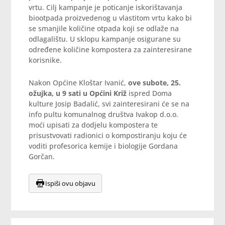
vrtu. Cilj kampanje je poticanje iskorištavanja
biootpada proizvedenog u vlastitom vrtu kako bi
se smanjile količine otpada koji se odlaže na
odlagalištu. U sklopu kampanje osigurane su
određene količine kompostera za zainteresirane
korisnike.
Nakon Općine Kloštar Ivanić,
ove subote, 25.
ožujka, u 9 sati u Općini Križ
ispred Doma
kulture Josip Badalić, svi zainteresirani će se na
info pultu komunalnog društva Ivakop d.o.o.
moći upisati za dodjelu kompostera te
prisustvovati radionici o kompostiranju koju će
voditi profesorica kemije i biologije Gordana
Gorčan.
Ispiši ovu objavu