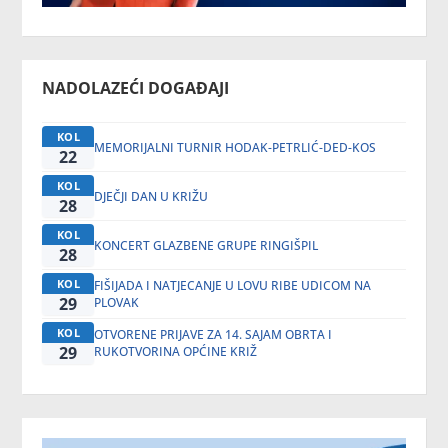
NADOLAZEĆI DOGAĐAJI
KOL
MEMORIJALNI TURNIR HODAK-PETRLIĆ-DED-KOS
22
KOL
DJEČJI DAN U KRIŽU
28
KOL
KONCERT GLAZBENE GRUPE RINGIŠPIL
28
KOL
FIŠIJADA I NATJECANJE U LOVU RIBE UDICOM NA
29
PLOVAK
KOL
OTVORENE PRIJAVE ZA 14. SAJAM OBRTA I
29
RUKOTVORINA OPĆINE KRIŽ