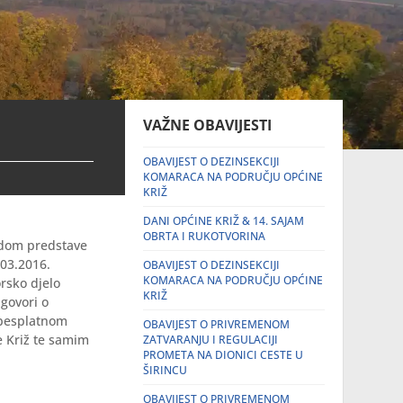
VAŽNE OBAVIJESTI
OBAVIJEST O DEZINSEKCIJI
KOMARACA NA PODRUČJU OPĆINE
KRIŽ
DANI OPĆINE KRIŽ & 14. SAJAM
OBRTA I RUKOTVORINA
odom predstave
.03.2016.
OBAVIJEST O DEZINSEKCIJI
KOMARACA NA PODRUČJU OPĆINE
rsko djelo
KRIŽ
govori o
 besplatnom
OBAVIJEST O PRIVREMENOM
e Križ te samim
ZATVARANJU I REGULACIJI
PROMETA NA DIONICI CESTE U
ŠIRINCU
OBAVIJEST O PRIVREMENOM