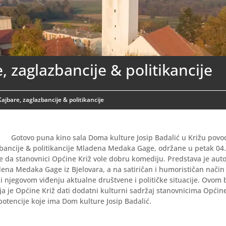
, zaglazbancije & politikancije
Kajbare, zaglazbancije & politikancije
Gotovo puna kino sala Doma kulture Josip Badalić u Križu pov
zbancije & politikancije Mladena Medaka Gage, održane u petak 04
e da stanovnici Općine Križ vole dobru komediju. Predstava je auto
na Medaka Gage iz Bjelovara, a na satiričan i humorističan način 
i njegovom viđenju aktualne društvene i političke situacije. Ovom
a je Općine Križ dati dodatni kulturni sadržaj stanovnicima Općin
i potencije koje ima Dom kulture Josip Badalić.