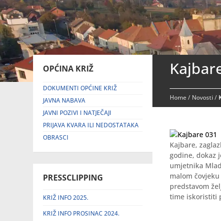
Kajbare
OPĆINA KRIŽ
DOKUMENTI OPĆINE KRIŽ
Home
/
Novosti
/
JAVNA NABAVA
JAVNI POZIVI I NATJEČAJI
PRIJAVA KVARA ILI NEDOSTATAKA
OBRASCI
Kajbare, zagla
godine, dokaz j
umjetnika Mlade
malom čovjeku 
PRESSCLIPPING
predstavom želj
time iskoristit
KRIŽ INFO 2025.
KRIŽ INFO PROSINAC 2024.