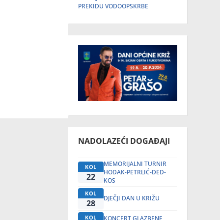
PREKIDU VODOOPSKRBE
NADOLAZEĆI DOGAĐAJI
MEMORIJALNI TURNIR
KOL
HODAK-PETRLIĆ-DED-
22
KOS
KOL
DJEČJI DAN U KRIŽU
28
KOL
KONCERT GLAZBENE