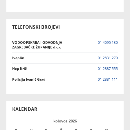
TELEFONSKI BROJEVI
VODOOPSKRBA I ODVODNJA
01 4095 130
ZAGREBAČKE ŽUPANIJE d.o.o
Ivaplin
01 2831 270
Hep Križ
01 2887 555
Policija Ivanić Grad
01 2881 111
KALENDAR
kolovoz 2026