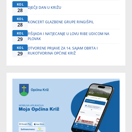
KOL
DJEČJI DAN U KRIŽU
28
KOL
KONCERT GLAZBENE GRUPE RINGIŠPIL
28
KOL
FIŠIJADA I NATJECANJE U LOVU RIBE UDICOM NA
29
PLOVAK
KOL
OTVORENE PRIJAVE ZA 14. SAJAM OBRTA I
29
RUKOTVORINA OPĆINE KRIŽ