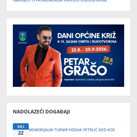
OBAVIJEST O PRIVREMENOM PREKIDU VODOOPSKRBE
NADOLAZEĆI DOGAĐAJI
KOL
MEMORIJALNI TURNIR HODAK-PETRLIĆ-DED-KOS
22