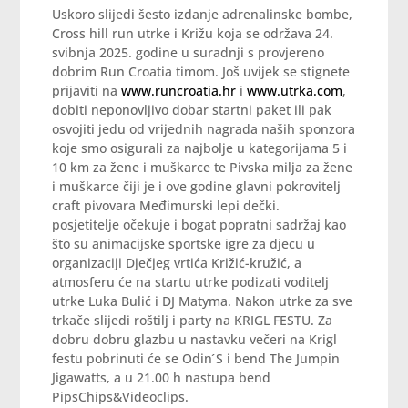
Uskoro slijedi šesto izdanje adrenalinske bombe,
Cross hill run utrke i Križu koja se održava 24.
svibnja 2025. godine u suradnji s provjereno
dobrim Run Croatia timom. Još uvijek se stignete
prijaviti na
www.runcroatia.hr
i
www.utrka.com
,
dobiti neponovljivo dobar startni paket ili pak
osvojiti jedu od vrijednih nagrada naših sponzora
koje smo osigurali za najbolje u kategorijama 5 i
10 km za žene i muškarce te Pivska milja za žene
i muškarce čiji je i ove godine glavni pokrovitelj
craft pivovara Međimurski lepi dečki.
posjetitelje očekuje i bogat popratni sadržaj kao
što su animacijske sportske igre za djecu u
organizaciji Dječjeg vrtića Križić-kružić, a
atmosferu će na startu utrke podizati voditelj
utrke Luka Bulić i DJ Matyma. Nakon utrke za sve
trkače slijedi roštilj i party na KRIGL FESTU. Za
dobru dobru glazbu u nastavku večeri na Krigl
festu pobrinuti će se Odin ́S i bend The Jumpin
Jigawatts, a u 21.00 h nastupa bend
PipsChips&Videoclips.