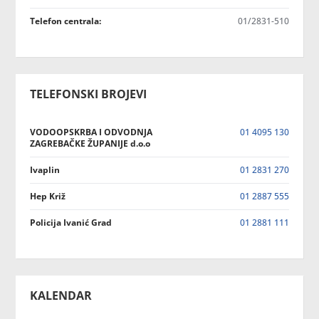
Telefon centrala:
01/2831-510
TELEFONSKI BROJEVI
VODOOPSKRBA I ODVODNJA
01 4095 130
ZAGREBAČKE ŽUPANIJE d.o.o
Ivaplin
01 2831 270
Hep Križ
01 2887 555
Policija Ivanić Grad
01 2881 111
KALENDAR