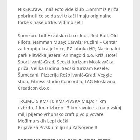
NIKSIC.raw, i naš Foto vide klub „35mm“ iz Križa
pobrinuti će se da svi trkači imaju originalne
forke s naše utrke. Vidimo se!!!
Sponzori: Lidl Hrvatska d.o.o. k.d.; Red Bull; Old
Pilot’s; Namman Muay; Carwiz; Puclini – Centar
za terapiju kralježnice; PZ Jabuka HR; Nacionalni
park Plitvička jezera; Animago d.o.o. Križ, Hotel
Sport Ivanić-Grad; Seoski turizam Moslavačka
priča, Velika Ludina; Seoski turizam Kezele,
Šumećani; Pizzerija Rošo Ivanić-Grad; Veggie
shop, Fitness studio Concordia; LAG Moslavina,
Creaticon d.o.o.
TRČIMO 5 KM/ 10 KM/ PIVSKA MILJA: 1 km
uzbrdo, 1 km nizbrdo i 3 km ravnice, a na pivskoj
milji pijemo vrhunsko craft pivo pivovare
Međimurskih Lepi dečki.
Prijave za Pivsku milju su Zatvorene!!!