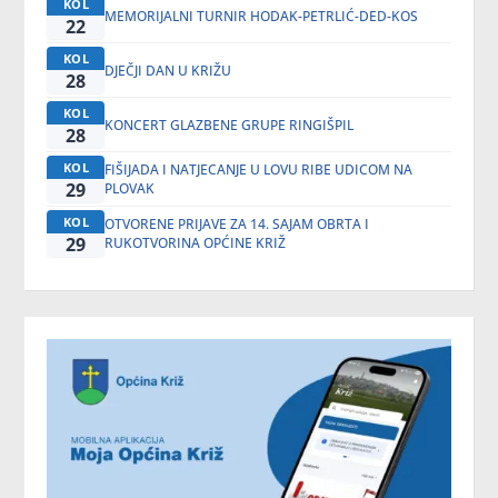
KOL
MEMORIJALNI TURNIR HODAK-PETRLIĆ-DED-KOS
22
KOL
DJEČJI DAN U KRIŽU
28
KOL
KONCERT GLAZBENE GRUPE RINGIŠPIL
28
KOL
FIŠIJADA I NATJECANJE U LOVU RIBE UDICOM NA
29
PLOVAK
KOL
OTVORENE PRIJAVE ZA 14. SAJAM OBRTA I
29
RUKOTVORINA OPĆINE KRIŽ