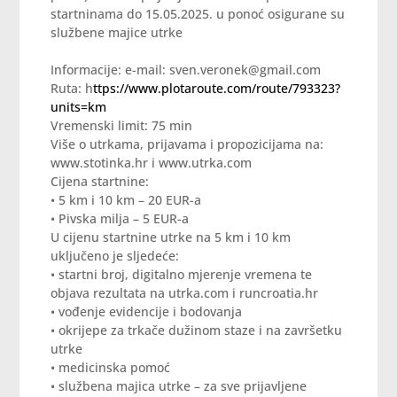
startninama do 15.05.2025. u ponoć osigurane su
službene majice utrke
Informacije: e-mail: sven.veronek@gmail.com
Ruta: h
ttps://www.plotaroute.com/route/793323?
units=km
Vremenski limit: 75 min
Više o utrkama, prijavama i propozicijama na:
www.stotinka.hr i www.utrka.com
Cijena startnine:
• 5 km i 10 km – 20 EUR-a
• Pivska milja – 5 EUR-a
U cijenu startnine utrke na 5 km i 10 km
uključeno je sljedeće:
• startni broj, digitalno mjerenje vremena te
objava rezultata na utrka.com i runcroatia.hr
• vođenje evidencije i bodovanja
• okrijepe za trkače dužinom staze i na završetku
utrke
• medicinska pomoć
• službena majica utrke – za sve prijavljene