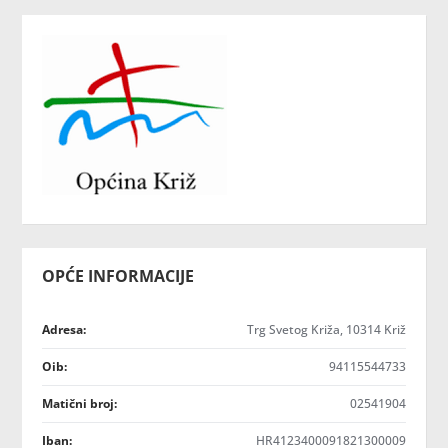
OPĆE INFORMACIJE
Adresa:
Trg Svetog Križa, 10314 Križ
Oib:
94115544733
Matični broj:
02541904
Iban:
HR4123400091821300009