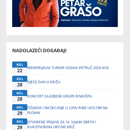
NADOLAZEĆI DOGAĐAJI
KOL
MEMORIJALNI TURNIR HODAK-PETRLIĆ-DED-KOS
22
KOL
DJEČJI DAN U KRIŽU
28
KOL
KONCERT GLAZBENE GRUPE RINGIŠPIL
28
KOL
FIŠIJADA I NATJECANJE U LOVU RIBE UDICOM NA
29
PLOVAK
KOL
OTVORENE PRIJAVE ZA 14. SAJAM OBRTA I
29
RUKOTVORINA OPĆINE KRIŽ