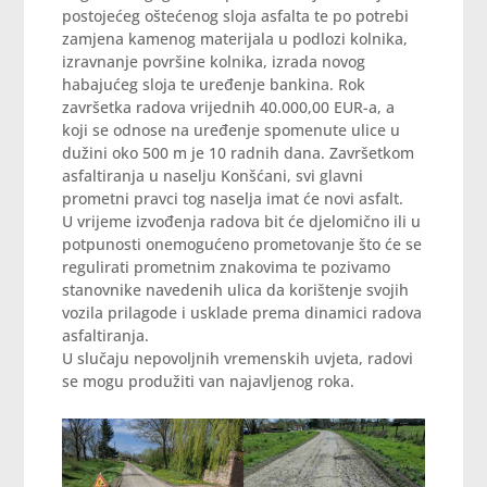
postojećeg oštećenog sloja asfalta te po potrebi
zamjena kamenog materijala u podlozi kolnika,
izravnanje površine kolnika, izrada novog
habajućeg sloja te uređenje bankina. Rok
završetka radova vrijednih 40.000,00 EUR-a, a
koji se odnose na uređenje spomenute ulice u
dužini oko 500 m je 10 radnih dana. Završetkom
asfaltiranja u naselju Konšćani, svi glavni
prometni pravci tog naselja imat će novi asfalt.
U vrijeme izvođenja radova bit će djelomično ili u
potpunosti onemogućeno prometovanje što će se
regulirati prometnim znakovima te pozivamo
stanovnike navedenih ulica da korištenje svojih
vozila prilagode i usklade prema dinamici radova
asfaltiranja.
U slučaju nepovoljnih vremenskih uvjeta, radovi
se mogu produžiti van najavljenog roka.