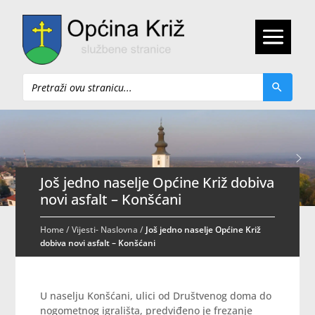
Pretraži
Još jedno naselje Općine Križ dobiva
novi asfalt – Konšćani
Home
/
Vijesti- Naslovna
/
Još jedno naselje Općine Križ
dobiva novi asfalt – Konšćani
U naselju Konšćani, ulici od Društvenog doma do
nogometnog igrališta, predviđeno je frezanje