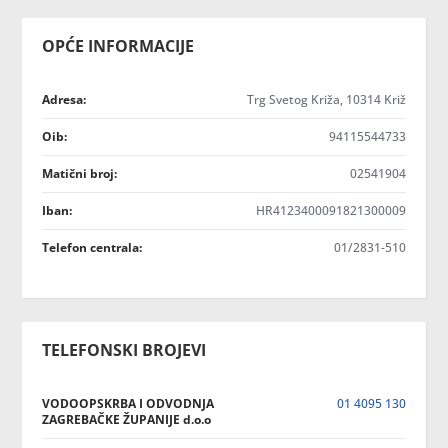
OPĆE INFORMACIJE
Adresa:
Trg Svetog Križa, 10314 Križ
Oib:
94115544733
Matični broj:
02541904
Iban:
HR4123400091821300009
Telefon centrala:
01/2831-510
TELEFONSKI BROJEVI
VODOOPSKRBA I ODVODNJA
01 4095 130
ZAGREBAČKE ŽUPANIJE d.o.o