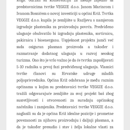
Rogić održali su konferenciju za medije zajedno sa
predstavnicima tvrtke VEGGIE d.o.o. Janom Marincom i
Ivanom Bosnićem o novoj investiciji u općini Križ. Tvrtka
VEGGIE d.o.o. kupila je zemljište u Razljevu s namjerom
izgradnje plastenika za proizvodnju povrća. Predviđeno
ulaganje obuhvatilo bi izgradnju plastenika, sortirnicu,
pakirnicu i bioenerganu. Uspješnost projekta jamči već
sada osiguran plasman proizvoda a također i
razmatranje dodatnog ulaganja u razvoj seoskog
turizma. Ono što je vrlo važno je da će tvrtka zapošljavati
5-10 radnika u prvoj fazi predviđenog ulaganja. Vlasnici
tvrtke članovi su Hrvatske udruge mladih
poljoprivrednika. Općina Križ odabrana je među raznim
općinama u kojim su predstavnici tvrtke VEGGIE d.o.o.
tražili odgovarajuće zemljište za svoj projekt baš zbog
susretljivosti i otvorenosti za suradnju općinskog
načelnika i zamjenika. Predstavnici tvrtke VEGGIE d.o.o.
naglasili su da je općina Križ idealne pozicije i prometne
povezanosti za njihovu proizvodnju i daljnji plasman, a
da je također presudio i stav i želja lokalne vlasti za