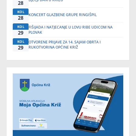
28
KOL
KONCERT GLAZBENE GRUPE RINGIŠPIL
28
KOL
FIŠIJADA I NATJECANJE U LOVU RIBE UDICOM NA
29
PLOVAK
KOL
OTVORENE PRIJAVE ZA 14. SAJAM OBRTA I
29
RUKOTVORINA OPĆINE KRIŽ