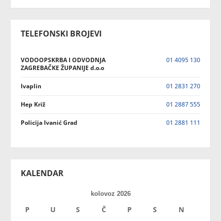
TELEFONSKI BROJEVI
VODOOPSKRBA I ODVODNJA
01 4095 130
ZAGREBAČKE ŽUPANIJE d.o.o
Ivaplin
01 2831 270
Hep Križ
01 2887 555
Policija Ivanić Grad
01 2881 111
KALENDAR
kolovoz 2026
P
U
S
Č
P
S
N