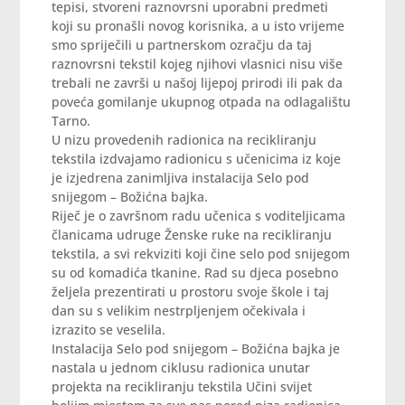
tepisi, stvoreni raznovrsni uporabni predmeti
koji su pronašli novog korisnika, a u isto vrijeme
smo spriječili u partnerskom ozračju da taj
raznovrsni tekstil kojeg njihovi vlasnici nisu više
trebali ne završi u našoj lijepoj prirodi ili pak da
poveća gomilanje ukupnog otpada na odlagalištu
Tarno.
U nizu provedenih radionica na recikliranju
tekstila izdvajamo radionicu s učenicima iz koje
je izjedrena zanimljiva instalacija Selo pod
snijegom – Božićna bajka.
Riječ je o završnom radu učenica s voditeljicama
članicama udruge Ženske ruke na recikliranju
tekstila, a svi rekviziti koji čine selo pod snijegom
su od komadića tkanine. Rad su djeca posebno
željela prezentirati u prostoru svoje škole i taj
dan su s velikim nestrpljenjem očekivala i
izrazito se veselila.
Instalacija Selo pod snijegom – Božićna bajka je
nastala u jednom ciklusu radionica unutar
projekta na recikliranju tekstila Učini svijet