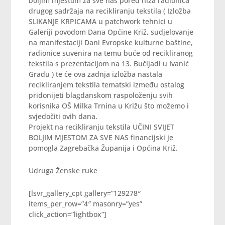
boljim mjestom za sve nas pored niza radionica
drugog sadržaja na recikliranju tekstila ( Izložba
SLIKANJE KRPICAMA u patchwork tehnici u
Galeriji povodom Dana Općine Križ, sudjelovanje
na manifestaciji Dani Evropske kulturne baštine,
radionice suvenira na temu buće od recikliranog
tekstila s prezentacijom na 13. Bučijadi u Ivanić
Gradu ) te će ova zadnja izložba nastala
recikliranjem tekstila tematski između ostalog
pridonijeti blagdanskom raspoloženju svih
korisnika OŠ Milka Trnina u Križu što možemo i
svjedočiti ovih dana.
Projekt na recikliranju tekstila UČINI SVIJET
BOLJIM MJESTOM ZA SVE NAS financijski je
pomogla Zagrebačka Županija i Općina Križ.
Udruga Ženske ruke
[lsvr_gallery_cpt gallery=”129278″
items_per_row=”4″ masonry=”yes”
click_action=”lightbox”]