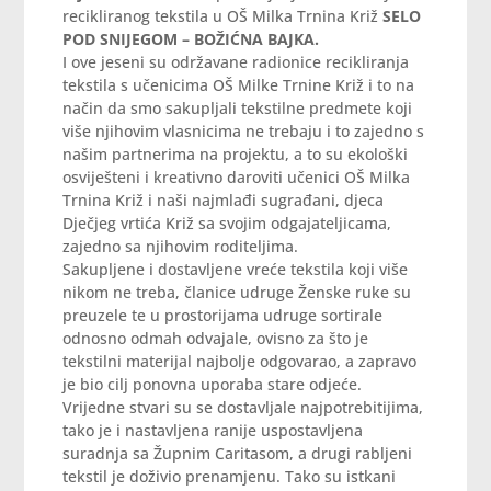
recikliranog tekstila u OŠ Milka Trnina Križ
SELO
POD SNIJEGOM – BOŽIĆNA BAJKA.
I ove jeseni su održavane radionice recikliranja
tekstila s učenicima OŠ Milke Trnine Križ i to na
način da smo sakupljali tekstilne predmete koji
više njihovim vlasnicima ne trebaju i to zajedno s
našim partnerima na projektu, a to su ekološki
osviješteni i kreativno daroviti učenici OŠ Milka
Trnina Križ i naši najmlađi sugrađani, djeca
Dječjeg vrtića Križ sa svojim odgajateljicama,
zajedno sa njihovim roditeljima.
Sakupljene i dostavljene vreće tekstila koji više
nikom ne treba, članice udruge Ženske ruke su
preuzele te u prostorijama udruge sortirale
odnosno odmah odvajale, ovisno za što je
tekstilni materijal najbolje odgovarao, a zapravo
je bio cilj ponovna uporaba stare odjeće.
Vrijedne stvari su se dostavljale najpotrebitijima,
tako je i nastavljena ranije uspostavljena
suradnja sa Župnim Caritasom, a drugi rabljeni
tekstil je doživio prenamjenu. Tako su istkani