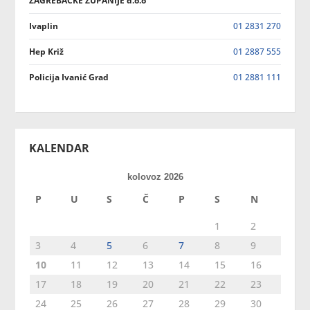
ZAGREBAČKE ŽUPANIJE d.o.o
Ivaplin
01 2831 270
Hep Križ
01 2887 555
Policija Ivanić Grad
01 2881 111
KALENDAR
kolovoz 2026
P
U
S
Č
P
S
N
1
2
3
4
5
6
7
8
9
10
11
12
13
14
15
16
17
18
19
20
21
22
23
24
25
26
27
28
29
30