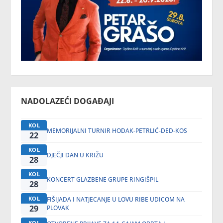
NADOLAZEĆI DOGAĐAJI
KOL
MEMORIJALNI TURNIR HODAK-PETRLIĆ-DED-KOS
22
KOL
DJEČJI DAN U KRIŽU
28
KOL
KONCERT GLAZBENE GRUPE RINGIŠPIL
28
KOL
FIŠIJADA I NATJECANJE U LOVU RIBE UDICOM NA
29
PLOVAK
KOL