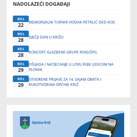
NADOLAZEĆI DOGAĐAJI
KOL
MEMORIJALNI TURNIR HODAK-PETRLIĆ-DED-KOS
22
KOL
DJEČJI DAN U KRIŽU
28
KOL
KONCERT GLAZBENE GRUPE RINGIŠPIL
28
KOL
FIŠIJADA I NATJECANJE U LOVU RIBE UDICOM NA
29
PLOVAK
KOL
OTVORENE PRIJAVE ZA 14. SAJAM OBRTA I
29
RUKOTVORINA OPĆINE KRIŽ