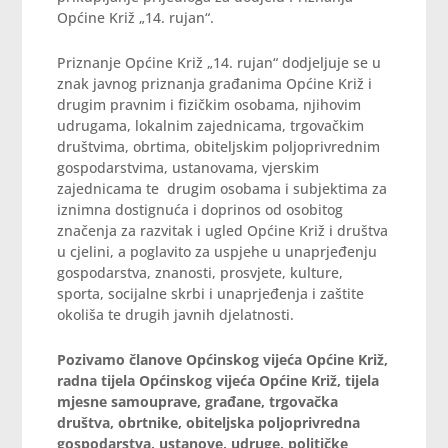
Općine Križ „14. rujan“.
Priznanje Općine Križ „14. rujan“ dodjeljuje se u
znak javnog priznanja građanima Općine Križ i
drugim pravnim i fizičkim osobama, njihovim
udrugama, lokalnim zajednicama, trgovačkim
društvima, obrtima, obiteljskim poljoprivrednim
gospodarstvima, ustanovama, vjerskim
zajednicama te drugim osobama i subjektima za
iznimna dostignuća i doprinos od osobitog
značenja za razvitak i ugled Općine Križ i društva
u cjelini, a poglavito za uspjehe u unaprjeđenju
gospodarstva, znanosti, prosvjete, kulture,
sporta, socijalne skrbi i unaprjeđenja i zaštite
okoliša te drugih javnih djelatnosti.
Pozivamo članove Općinskog vijeća Općine Križ,
radna tijela Općinskog vijeća Općine Križ, tijela
mjesne samouprave, građane, trgovačka
društva, obrtnike, obiteljska poljoprivredna
gospodarstva, ustanove, udruge, političke