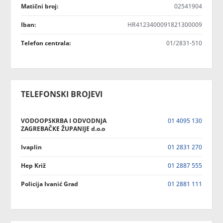
Matični broj:
02541904
Iban:
HR4123400091821300009
Telefon centrala:
01/2831-510
TELEFONSKI BROJEVI
VODOOPSKRBA I ODVODNJA
01 4095 130
ZAGREBAČKE ŽUPANIJE d.o.o
Ivaplin
01 2831 270
Hep Križ
01 2887 555
Policija Ivanić Grad
01 2881 111