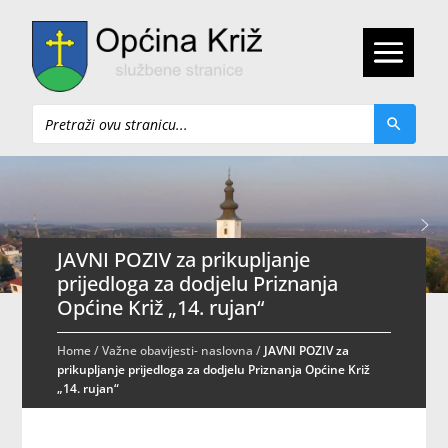
Pretraži
JAVNI POZIV za prikupljanje
prijedloga za dodjelu Priznanja
Općine Križ „14. rujan“
Home
/
Važne obavijesti- naslovna
/
JAVNI POZIV za
prikupljanje prijedloga za dodjelu Priznanja Općine Križ
„14. rujan“