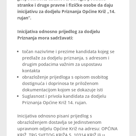
stranke i druge pravne i fizičke osobe da daju
inicijativu za dodjelu Priznanja Općine Križ „14.
rujan“.
Inicijativa odnosno prijedlog za dodjelu
Priznanja mora sadržavati:
točan naziv/ime i prezime kandidata kojeg se
predlaže za dodjelu priznanja, s adresom i
drugim podacima važnim za uspostavu
kontakta
obrazloženje prijedloga s opisom osobitog
dostignuća i doprinosa te priloženom
dokumentacijom kojom se dokazuje isti
Suglasnost i privola kandidata za dodjelu
Priznanja Općine Križ 14. rujan.
Inicijativa odnosno pisani prijedlog s
obrazloženjem dostavlja se Jedinstvenom
upravnom odjelu Općine Križ na adresu: OPĆINA
KRIŽ, TRG SVETOG KRIŽA 5, 10314 KRIŽ ili u