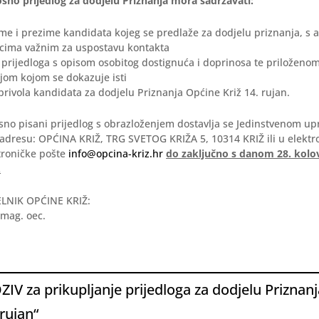
osno prijedlog za dodjelu Priznanja mora sadržavati:
ime i prezime kandidata kojeg se predlaže za dodjelu priznanja, s 
cima važnim za uspostavu kontakta
 prijedloga s opisom osobitog dostignuća i doprinosa te priloženo
om kojom se dokazuje isti
privola kandidata za dodjelu Priznanja Općine Križ 14. rujan.
osno pisani prijedlog s obrazloženjem dostavlja se Jedinstvenom u
 adresu: OPĆINA KRIŽ, TRG SVETOG KRIŽA 5, 10314 KRIŽ ili u elekt
troničke pošte
info@opcina-kriz.hr
do zaključno s danom 28. kolo
.
LNIK OPĆINE KRIŽ:
mag. oec.
ZIV za prikupljanje prijedloga za dodjelu Priznan
 rujan“