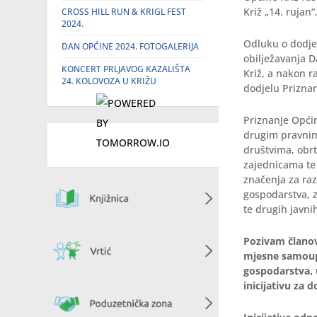
Križ „14. rujan“
CROSS HILL RUN & KRIGL FEST
2024.
Odluku o dodjel
DAN OPĆINE 2024. FOTOGALERIJA
obilježavanja D
KONCERT PRLJAVOG KAZALIŠTA
Križ, a nakon r
24. KOLOVOZA U KRIŽU
dodjelu Priznan
Priznanje Općin
drugim pravnim
društvima, obr
zajednicama te
značenja za raz
gospodarstva, zn
te drugih javnih
Pozivam članove
mjesne samoupr
gospodarstva, 
inicijativu za 