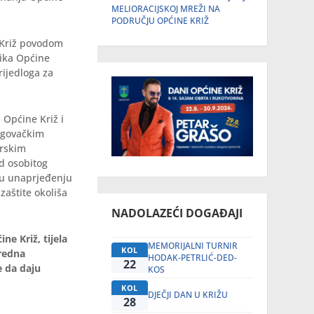
MELIORACIJSKOJ MREŽI NA
PODRUČJU OPĆINE KRIŽ
e Križ povodom
nika Općine
rijedloga za
 Općine Križ i
rgovačkim
erskim
d osobitog
e u unaprjeđenju
zaštite okoliša
NADOLAZEĆI DOGAĐAJI
ne Križ, tijela
MEMORIJALNI TURNIR
KOL
vredna
HODAK-PETRLIĆ-DED-
22
e da daju
KOS
KOL
DJEČJI DAN U KRIŽU
28