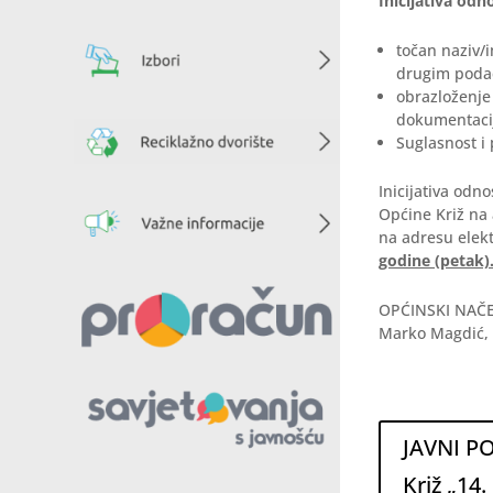
Inicijativa odn
točan naziv/
drugim poda
obrazloženje
dokumentacij
Suglasnost i 
Inicijativa odn
Općine Križ na
na adresu elek
godine (petak)
OPĆINSKI NAČE
Marko Magdić, 
JAVNI PO
Križ „14.