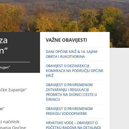
za
VAŽNE OBAVIJESTI
n“
DANI OPĆINE KRIŽ & 14. SAJAM
OBRTA I RUKOTVORINA
OBAVIJEST O DEZINSEKCIJI
 rujan“
KOMARACA NA PODRUČJU OPĆINE
KRIŽ
OBAVIJEST O PRIVREMENOM
ačke županije“
ZATVARANJU I REGULACIJI
PROMETA NA DIONICI CESTE U
ŠIRINCU
an“
OBAVIJEST O PRIVREMENOM
PREKIDU VODOOPSKRBE
i načelnik
HRVATSKE VODE – OBAVIJEST O
iznanja Općine
POČETKU RADOVA NA DETALJNOJ