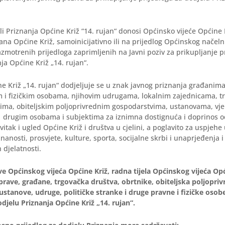
.
i Priznanja Općine Križ “14. rujan“ donosi Općinsko vijeće Općin
ana Općine Križ, samoinicijativno ili na prijedlog Općinskog načel
azmotrenih prijedloga zaprimljenih na Javni poziv za prikupljanje p
ja Općine Križ „14. rujan“.
e Križ „14. rujan“ dodjeljuje se u znak javnog priznanja građanima
 i fizičkim osobama, njihovim udrugama, lokalnim zajednicama, t
tima, obiteljskim poljoprivrednim gospodarstvima, ustanovama, vj
 drugim osobama i subjektima za iznimna dostignuća i doprinos o
vitak i ugled Općine Križ i društva u cjelini, a poglavito za uspjeh
anosti, prosvjete, kulture, sporta, socijalne skrbi i unaprjeđenja i 
 djelatnosti.
 Općinskog vijeća Općine Križ, radna tijela Općinskog vijeća Opći
ave, građane, trgovačka društva, obrtnike, obiteljska poljopri
ustanove, udruge, političke stranke i druge pravne i fizičke osob
dodjelu Priznanja Općine Križ „14. rujan“.