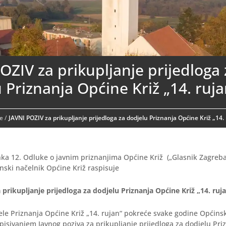
OZIV za prikupljanje prijedloga 
 Priznanja Općine Križ „14. ruja
e
/
JAVNI POZIV za prikupljanje prijedloga za dodjelu Priznanja Općine Križ „14.
nka 12. Odluke o javnim priznanjima Općine Križ („Glasnik Zagreb
inski načelnik Općine Križ raspisuje
prikupljanje prijedloga za dodjelu Priznanja Općine Križ „14. ruj
le Priznanja Općine Križ „14. rujan“ pokreće svake godine Općinsk
pisivanjem Javnog poziva za prikupljanje prijedloga za dodjelu Pr