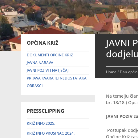
JAVNI P
OPĆINA KRIŽ
dodjelu
DOKUMENTI OPĆINE KRIŽ
JAVNA NABAVA
JAVNI POZIVI I NATJEČAJI
Home
/
Dan općin
PRIJAVA KVARA ILI NEDOSTATAKA
OBRASCI
Na temelju čla
br. 18/18.) Opć
PRESSCLIPPING
JAVNI POZIV za 
KRIŽ INFO 2025.
Postupak dodje
KRIŽ INFO PROSINAC 2024.
Općine Križ ras