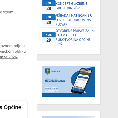
KOL
KONCERT GLAZBENE
28
GRUPE RINGIŠPIL
adresom i
FIŠIJADA I NATJECANJE U
KOL
LOVU RIBE UDICOM NA
29
m
PLOVAK
OTVORENE PRIJAVE ZA 14.
KOL
SAJAM OBRTA I
29
RUKOTVORINA OPĆINE
KRIŽ
pravnom odjelu
roničkom obliku
voza 2026.
ja Općine