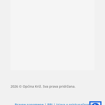
2026 © Općina Križ. Sva prava pridržana.
Pravne napomene
|
PPI
|
Izjava o pristupačnosti
|