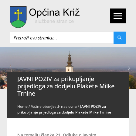
Pretraži
JAVNI POZIV za prikupljanje
prijedloga za dodjelu Plakete Milke
Trnine
Home
/
Važne obavijesti- naslovna
/
JAVNI POZIV za
prikupljanje prijedloga za dodjelu Plakete Milke Trnine
Na temelju članka 21. Odluke o javnim