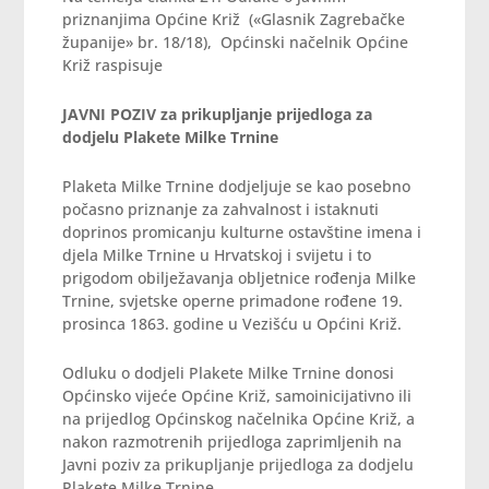
priznanjima Općine Križ («Glasnik Zagrebačke
županije» br. 18/18), Općinski načelnik Općine
Križ raspisuje
JAVNI POZIV
za prikupljanje prijedloga za
dodjelu Plakete Milke Trnine
Plaketa Milke Trnine dodjeljuje se kao posebno
počasno priznanje za zahvalnost i istaknuti
doprinos promicanju kulturne ostavštine imena i
djela Milke Trnine u Hrvatskoj i svijetu i to
prigodom obilježavanja obljetnice rođenja Milke
Trnine, svjetske operne primadone rođene 19.
prosinca 1863. godine u Vezišću u Općini Križ.
Odluku o dodjeli Plakete Milke Trnine donosi
Općinsko vijeće Općine Križ, samoinicijativno ili
na prijedlog Općinskog načelnika Općine Križ, a
nakon razmotrenih prijedloga zaprimljenih na
Javni poziv za prikupljanje prijedloga za dodjelu
Plakete Milke Trnine.