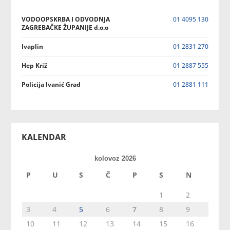
VODOOPSKRBA I ODVODNJA
01 4095 130
ZAGREBAČKE ŽUPANIJE d.o.o
Ivaplin
01 2831 270
Hep Križ
01 2887 555
Policija Ivanić Grad
01 2881 111
KALENDAR
kolovoz 2026
P
U
S
Č
P
S
N
1
2
3
4
5
6
7
8
9
10
11
12
13
14
15
16