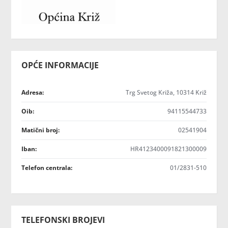
OPĆE INFORMACIJE
Adresa:
Trg Svetog Križa, 10314 Križ
Oib:
94115544733
Matični broj:
02541904
Iban:
HR4123400091821300009
Telefon centrala:
01/2831-510
TELEFONSKI BROJEVI