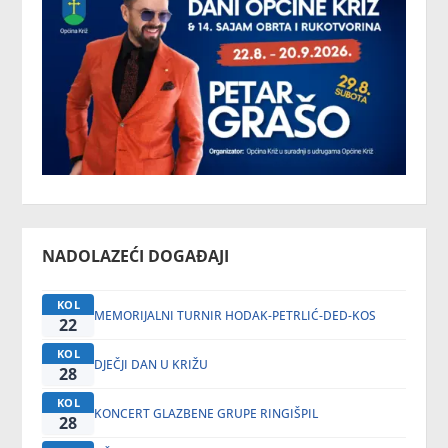
NADOLAZEĆI DOGAĐAJI
KOL
MEMORIJALNI TURNIR HODAK-PETRLIĆ-DED-KOS
22
KOL
DJEČJI DAN U KRIŽU
28
KOL
KONCERT GLAZBENE GRUPE RINGIŠPIL
28