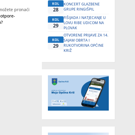
KOL
KONCERT GLAZBENE
28
GRUPE RINGIŠPIL
 možete pronaći
Potpore-
FIŠIJADA I NATJECANJE U
KOL
a?
LOVU RIBE UDICOM NA
29
PLOVAK
OTVORENE PRIJAVE ZA 14.
KOL
SAJAM OBRTA I
29
RUKOTVORINA OPĆINE
KRIŽ