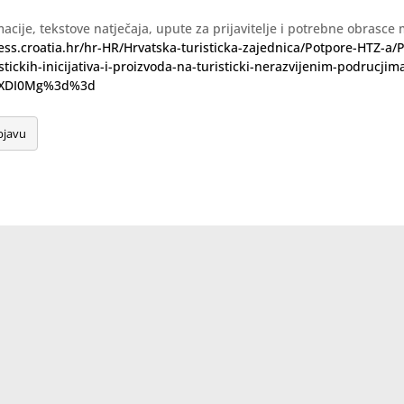
macije, tekstove natječaja, upute za prijavitelje i potrebne obrasce
ess.croatia.hr/hr-HR/Hrvatska-turisticka-zajednica/Potpore-HTZ-a/
stickih-inicijativa-i-proizvoda-na-turisticki-nerazvijenim-podrucjim
wXDI0Mg%3d%3d
bjavu