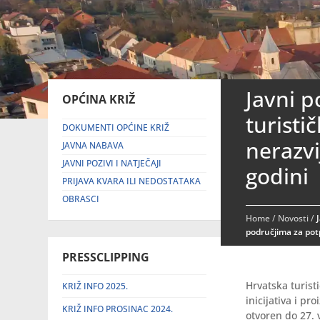
Javni p
OPĆINA KRIŽ
turistič
DOKUMENTI OPĆINE KRIŽ
nerazv
JAVNA NABAVA
JAVNI POZIVI I NATJEČAJI
godini
PRIJAVA KVARA ILI NEDOSTATAKA
OBRASCI
Home
/
Novosti
/
područjima za pot
PRESSCLIPPING
Hrvatska turisti
KRIŽ INFO 2025.
inicijativa i p
KRIŽ INFO PROSINAC 2024.
otvoren do 27. 