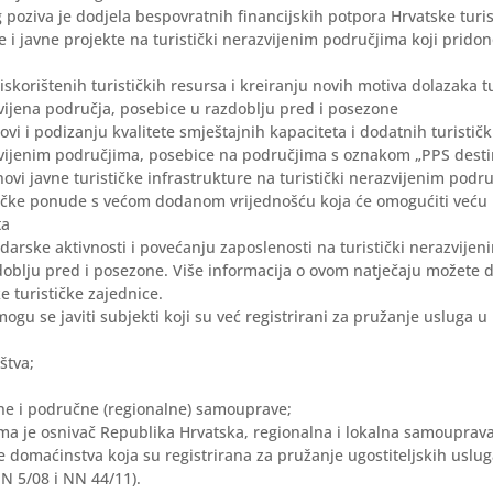
poziva je dodjela bespovratnih financijskih potpora Hrvatske turis
 i javne projekte na turistički nerazvijenim područjima koji prido
eiskorištenih turističkih resursa i kreiranju novih motiva dolazaka t
zvijena područja, posebice u razdoblju pred i posezone
novi i podizanju kvalitete smještajnih kapaciteta i dodatnih turistič
zvijenim područjima, posebice na područjima s oznakom „PPS desti
bnovi javne turističke infrastrukture na turistički nerazvijenim podr
stičke ponude s većom dodanom vrijednošću koja će omogućiti veću
ta
darske aktivnosti i povećanju zaposlenosti na turistički nerazvije
oblju pred i posezone. Više informacija o ovom natječaju možete 
e turističke zajednice.
ogu se javiti subjekti koji su već registrirani za pružanje usluga u 
štva;
lne i područne (regionalne) samouprave;
ma je osnivač Republika Hrvatska, regionalna i lokalna samouprava
e domaćinstva koja su registrirana za pružanje ugostiteljskih uslu
N 5/08 i NN 44/11).