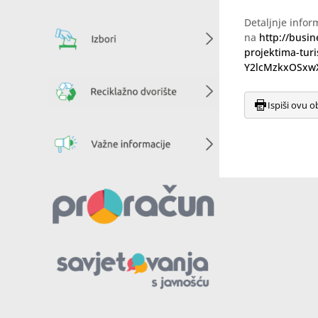
Detaljnje infor
na
http://busin
projektima-turi
Y2lcMzkxOSx
Ispiši ovu o