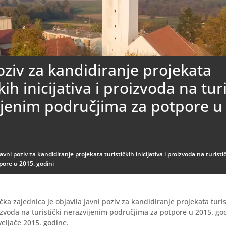
oziv za kandidiranje projekata
kih inicijativa i proizvoda na turi
ijenim područjima za potpore u
Javni poziv za kandidiranje projekata turističkih inicijativa i proizvoda na turist
pore u 2015. godini
čka zajednica je objavila Javni poziv za kandidiranje projekata turis
roizvoda na turistički nerazvijenim područjima za potpore u 2015. god
veljače 2015. godine.