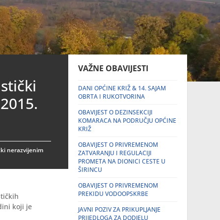
VAŽNE OBAVIJESTI
stički
DANI OPĆINE KRIŽ & 14. SAJAM
OBRTA I RUKOTVORINA
 2015.
OBAVIJEST O DEZINSEKCIJI
KOMARACA NA PODRUČJU OPĆINE
KRIŽ
OBAVIJEST O PRIVREMENOM
ički nerazvijenim
ZATVARANJU I REGULACIJI
PROMETA NA DIONICI CESTE U
ŠIRINCU
OBAVIJEST O PRIVREMENOM
PREKIDU VODOOPSKRBE
tičkih
ini koji je
JAVNI POZIV ZA PRIKUPLJANJE
PRIJEDLOGA ZA DODJELU