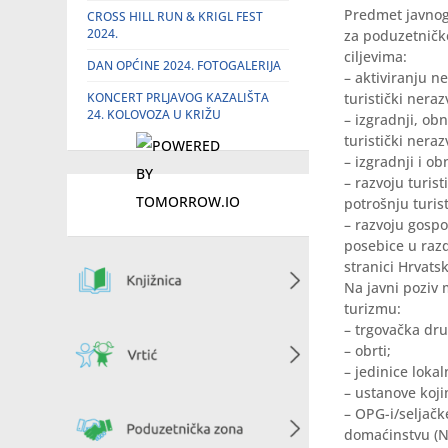
Predmet javnog 
CROSS HILL RUN & KRIGL FEST
2024.
za poduzetničke
ciljevima:
DAN OPĆINE 2024. FOTOGALERIJA
– aktiviranju n
KONCERT PRLJAVOG KAZALIŠTA
turistički nera
24. KOLOVOZA U KRIŽU
– izgradnji, ob
turistički nera
– izgradnji i o
– razvoju turi
potrošnju turis
– razvoju gospo
posebice u razd
stranici Hrvatsk
Na javni poziv m
turizmu:
– trgovačka dru
– obrti;
– jedinice loka
– ustanove koji
– OPG-i/seljačk
domaćinstvu (N