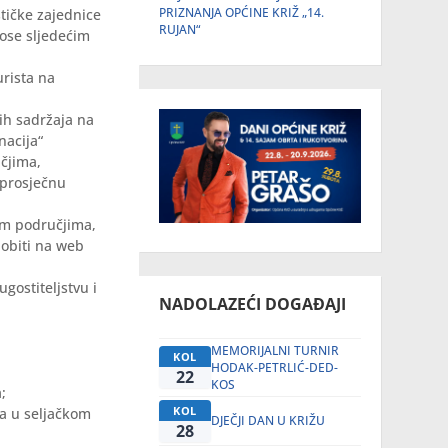
PRIZNANJA OPĆINE KRIŽ „14.
tičke zajednice
RUJAN“
nose sljedećim
urista na
kih sadržaja na
nacija“
učjima,
 prosječnu
nim područjima,
dobiti na web
ugostiteljstvu i
NADOLAZEĆI DOGAĐAJI
MEMORIJALNI TURNIR
KOL
HODAK-PETRLIĆ-DED-
22
KOS
;
KOL
ga u seljačkom
DJEČJI DAN U KRIŽU
28