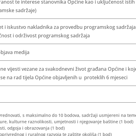
anost te interese stanovnika Općine kao i uključenost istih
amske sadržaje)
et i iskustvo nakladnika za provedbu programskog sadržaja
nost i održivost programskog sadržaja
bjava medija
ne vijesti vezane za svakodnevni život građana Općine i koj
e na rad tijela Općine objavljenih u proteklih 6 mjeseci
vrednovati, s maksimalno do 10 bodova, sadržaji usmjereni na tem
ture, kulturne raznolikosti, umjetnosti i njegovanje baštine (1 bod)
sti, odgoja i obrazovanja (1 bod)
oprivrednog i ruralnog razvoja te zaštite okoliša (1 bod)