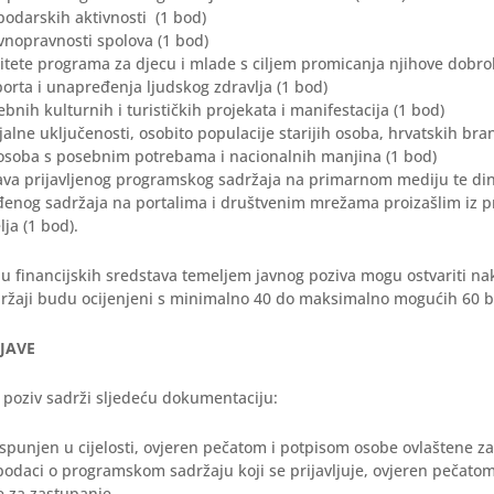
podarskih aktivnosti (1 bod)
vnopravnosti spolova (1 bod)
litete programa za djecu i mlade s ciljem promicanja njihove dobrob
orta i unapređenja ljudskog zdravlja (1 bod)
ebnih kulturnih i turističkih projekata i manifestacija (1 bod)
jalne uključenosti, osobito populacije starijih osoba, hrvatskih bran
i osoba s posebnim potrebama i nacionalnih manjina (1 bod)
ava prijavljenog programskog sadržaja na primarnom mediju te di
gođenog sadržaja na portalima i društvenim mrežama proizašlim iz 
lja (1 bod).
u financijskih sredstava temeljem javnog poziva mogu ostvariti nakl
ržaji budu ocijenjeni s minimalno 40 do maksimalno mogućih 60 
IJAVE
i poziv sadrži sljedeću dokumentaciju:
ispunjen u cijelosti, ovjeren pečatom i potpisom osobe ovlaštene z
podaci o programskom sadržaju koji se prijavljuje, ovjeren pečato
e za zastupanje,