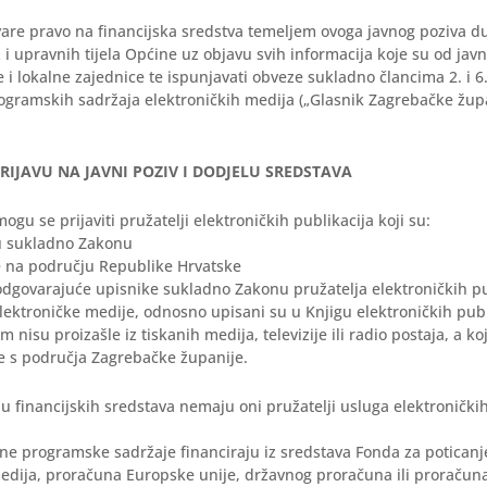
vare pravo na financijska sredstva temeljem ovoga javnog poziva du
 i upravnih tijela Općine uz objavu svih informacija koje su od jav
i lokalne zajednice te ispunjavati obveze sukladno člancima 2. i 6.
ogramskih sadržaja elektroničkih medija („Glasnik Zagrebačke župa
A PRIJAVU NA JAVNI POZIV I DODJELU SREDSTAVA
ogu se prijaviti pružatelji elektroničkih publikacija koji su:
su sukladno Zakonu
te na području Republike Hrvatske
odgovarajuće upisnike sukladno Zakonu pružatelja elektroničkih pu
elektroničke medije, odnosno upisani su u Knjigu elektroničkih publ
 nisu proizašle iz tiskanih medija, televizije ili radio postaja, a k
e s područja Zagrebačke županije.
u financijskih sredstava nemaju oni pružatelji usluga elektroničkih
jene programske sadržaje financiraju iz sredstava Fonda za poticanj
medija, proračuna Europske unije, državnog proračuna ili proraču