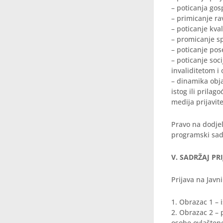
– poticanja gos
– primicanje ra
– poticanje kva
– promicanje sp
– poticanje pos
– poticanje soci
invaliditetom 
– dinamika obj
istog ili prila
medija prijavite
Pravo na dodjel
programski sad
V. SADRŽAJ PR
Prijava na Javn
1. Obrazac 1 – 
2. Obrazac 2 – 
osobe ovlašten