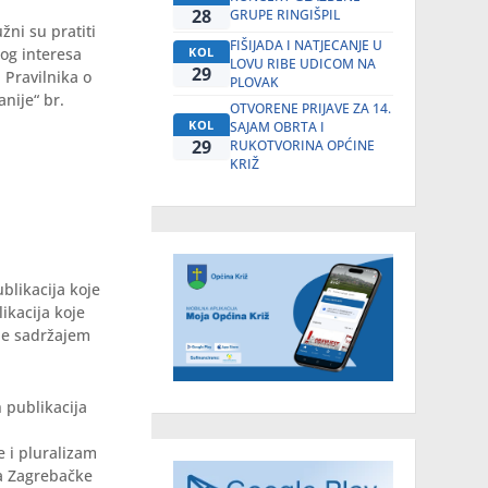
28
GRUPE RINGIŠPIL
žni su pratiti
FIŠIJADA I NATJECANJE U
nog interesa
KOL
LOVU RIBE UDICOM NA
29
 Pravilnika o
PLOVAK
nije“ br.
OTVORENE PRIJAVE ZA 14.
KOL
SAJAM OBRTA I
29
RUKOTVORINA OPĆINE
KRIŽ
blikacija koje
ikacija koje
oje sadržajem
 publikacija
e i pluralizam
na Zagrebačke