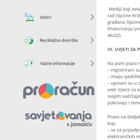
Mediji koji ost
rad Općine Križ
građana Općine 
financiranju pr
46/22).
III. UVJETI Z
Na Javni poziv m
– registrirani 
– imaju sjediš
– upisani su u 
vodi Vijeće za 
svojim sadržajem
pokrivaju i tem
Pravo na dodjel
koji:
– se za prijavl
elektroničkih 