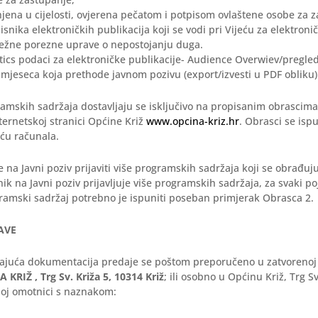
unjena u cijelosti, ovjerena pečatom i potpisom ovlaštene osobe za 
isnika elektroničkih publikacija koji se vodi pri Vijeću za elektroni
ležne porezne uprave o nepostojanju duga.
tics podaci za elektroničke publikacije- Audience Overwiev/pregle
i mjeseca koja prethode javnom pozivu (export/izvesti u PDF obliku)
ramskih sadržaja dostavljaju se isključivo na propisanim obrascima
ernetskoj stranici Općine Križ
www.opcina-kriz.hr
. Obrasci se isp
ću računala.
na Javni poziv prijaviti više programskih sadržaja koji se obrađuj
ik na Javni poziv prijavljuje više programskih sadržaja, za svaki po
gramski sadržaj potrebno je ispuniti poseban primjerak Obrasca 2.
JAVE
adajuća dokumentacija predaje se poštom preporučeno u zatvorenoj
 KRIŽ , Trg Sv. Križa 5, 10314 Križ
; ili osobno u Općinu Križ, Trg S
noj omotnici s naznakom: