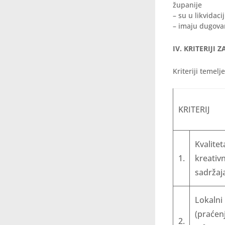
županije
– su u likvidaci
– imaju dugova
IV. KRITERIJI
Kriteriji temel
KRITERIJ
Kvalite
1.
kreativ
sadržaj
Lokalni
(praćen
2.