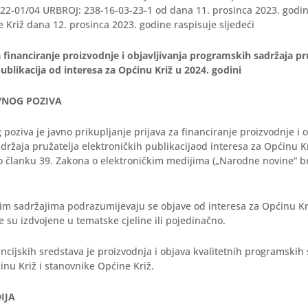
/22-01/04 URBROJ: 238-16-03-23-1 od dana 11. prosinca 2023. godin
 Križ dana 12. prosinca 2023. godine raspisuje sljedeći
 financiranje proizvodnje i objavljivanja
programskih sadržaja pr
ublikacija od interesa za Općinu Križ u 2024. godini
AVNOG POZIVA
poziva je javno prikupljanje prijava za financiranje proizvodnje i o
ržaja pružatelja elektroničkih publikacijaod interesa za Općinu Kr
 članku 39. Zakona o elektroničkim medijima („Narodne novine“ br
m sadržajima podrazumijevaju se objave od interesa za Općinu Kri
e su izdvojene u tematske cjeline ili pojedinačno.
nancijskih sredstava je proizvodnja i objava kvalitetnih programskih
inu Križ i stanovnike Općine Križ.
IJA