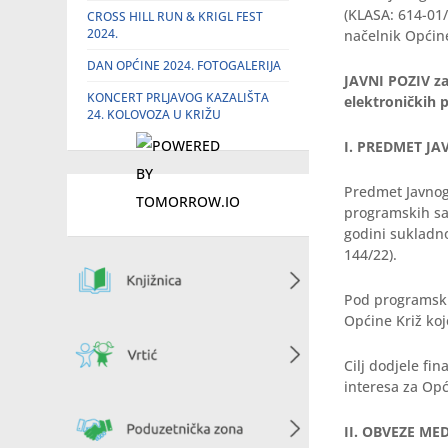
(KLASA: 614-01
CROSS HILL RUN & KRIGL FEST
2024.
načelnik Općine
DAN OPĆINE 2024. FOTOGALERIJA
JAVNI POZIV
za
KONCERT PRLJAVOG KAZALIŠTA
elektroničkih p
24. KOLOVOZA U KRIŽU
I. PREDMET J
Predmet Javnog 
programskih sad
godini sukladno
144/22).
Pod programski
Općine Križ koj
Cilj dodjele fi
interesa za Opć
II. OBVEZE MED