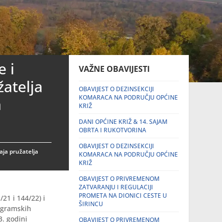
e i
VAŽNE OBAVIJESTI
atelja
OBAVIJEST O DEZINSEKCIJI
KOMARACA NA PODRUČJU OPĆINE
a
KRIŽ
DANI OPĆINE KRIŽ & 14. SAJAM
OBRTA I RUKOTVORINA
OBAVIJEST O DEZINSEKCIJI
aja pružatelja
KOMARACA NA PODRUČJU OPĆINE
KRIŽ
OBAVIJEST O PRIVREMENOM
ZATVARANJU I REGULACIJI
PROMETA NA DIONICI CESTE U
21 i 144/22) i
ŠIRINCU
rogramskih
3. godini
OBAVIJEST O PRIVREMENOM