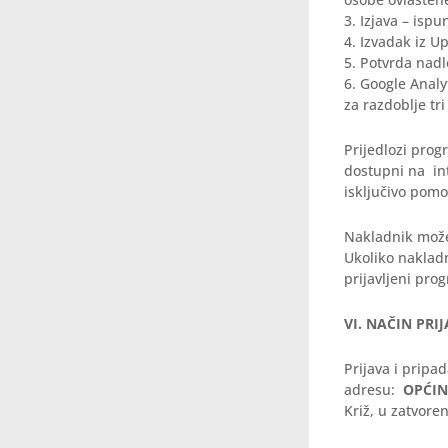
3. Izjava – isp
4. Izvadak iz Up
5. Potvrda nad
6. Google Analy
za razdoblje tr
Prijedlozi prog
dostupni na int
isključivo pomo
Nakladnik može 
Ukoliko nakladn
prijavljeni pro
VI. NAČIN PRI
Prijava i prip
adresu:
OPĆINA
Križ, u zatvore