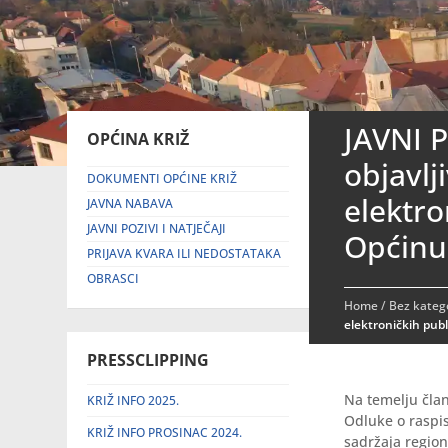
JAVNI P
OPĆINA KRIŽ
objavlj
DOKUMENTI OPĆINE KRIŽ
elektro
JAVNA NABAVA
JAVNI POZIVI I NATJEČAJI
Općinu 
PRIJAVA KVARA ILI NEDOSTATAKA
OBRASCI
Home
/
Bez katego
elektroničkih publ
PRESSCLIPPING
Na temelju član
KRIŽ INFO 2025.
Odluke o raspis
KRIŽ INFO PROSINAC 2024.
sadržaja region