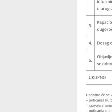
informir
u progr
Kapacit
3.
dugoroč
4.
Doseg o
Objavlje
5.
se odnos
UKUPNO
Dodatno će se 
– poticanja kul
– razvoja znano
– poticanja polj