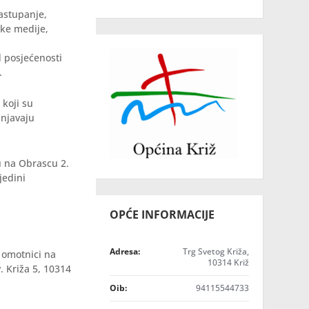
zastupanje,
čke medije,
d posjećenosti
.
 koji su
unjavaju
u na Obrascu 2.
jedini
OPĆE INFORMACIJE
Adresa:
Trg Svetog Križa,
 omotnici na
10314 Križ
v. Križa 5, 10314
Oib:
94115544733