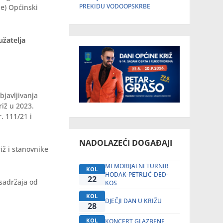
PREKIDU VODOOPSKRBE
e) Općinski
užatelja
bjavljivanja
iž u 2023.
. 111/21 i
NADOLAZEĆI DOGAĐAJI
ž i stanovnike
MEMORIJALNI TURNIR
KOL
HODAK-PETRLIĆ-DED-
22
 sadržaja od
KOS
KOL
DJEČJI DAN U KRIŽU
28
KOL
KONCERT GLAZBENE