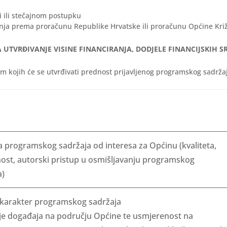
ji ili stečajnom postupku
nja prema proračunu Republike Hrvatske ili proračunu Općine Križ
 ZA UTVRĐIVANJE VISINE FINANCIRANJA, DODJELE FINANCIJSKIH 
jem kojih će se utvrđivati prednost prijavljenog programskog sadrža
ta programskog sadržaja od interesa za Općinu (kvaliteta,
nost, autorski pristup u osmišljavanju programskog
a)
 karakter programskog sadržaja
je događaja na području Općine te usmjerenost na