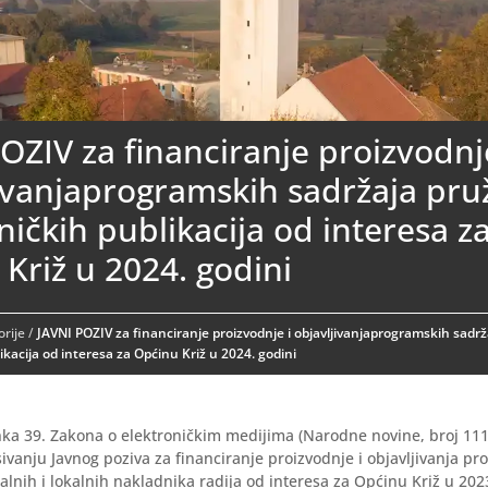
OZIV za financiranje proizvodnj
ivanjaprogramskih sadržaja pruž
ničkih publikacija od interesa z
Križ u 2024. godini
rije
/
JAVNI POZIV za financiranje proizvodnje i objavljivanjaprogramskih sadrž
ikacija od interesa za Općinu Križ u 2024. godini
ka 39. Zakona o elektroničkim medijima (Narodne novine, broj 111/
ivanju Javnog poziva za financiranje proizvodnje i objavljivanja p
alnih i lokalnih nakladnika radija od interesa za Općinu Križ u 202