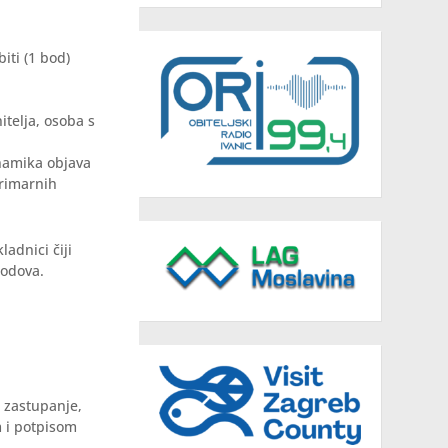
iti (1 bod)
itelja, osoba s
namika objava
primarnih
adnici čiji
bodova.
a zastupanje,
m i potpisom