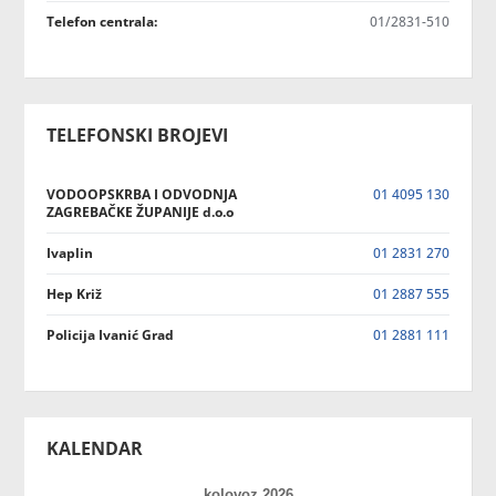
Telefon centrala:
01/2831-510
TELEFONSKI BROJEVI
VODOOPSKRBA I ODVODNJA
01 4095 130
ZAGREBAČKE ŽUPANIJE d.o.o
Ivaplin
01 2831 270
Hep Križ
01 2887 555
Policija Ivanić Grad
01 2881 111
KALENDAR
kolovoz 2026