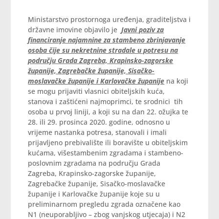
Ministarstvo prostornoga uređenja, graditeljstva i
državne imovine objavilo je
Javni poziv za
financiranje najamnine za stambeno zbrinjavanje
osoba čije su nekretnine stradale u potresu na
području Grada Zagreba, Krapinsko-zagorske
županije, Zagrebačke županije, Sisačko-
moslavačke županije i Karlovačke županije
na koji
se mogu prijaviti vlasnici obiteljskih kuća,
stanova i zaštićeni najmoprimci, te srodnici tih
osoba u prvoj liniji, a koji su na dan 22. ožujka te
28. ili 29. prosinca 2020. godine, odnosno u
vrijeme nastanka potresa, stanovali i imali
prijavljeno prebivalište ili boravište u obiteljskim
kućama, višestambenim zgradama i stambeno-
poslovnim zgradama na području Grada
Zagreba, Krapinsko-zagorske županije,
Zagrebačke županije, Sisačko-moslavačke
županije i Karlovačke županije koje su u
preliminarnom pregledu zgrada označene kao
N1 (neuporabljivo – zbog vanjskog utjecaja) i N2