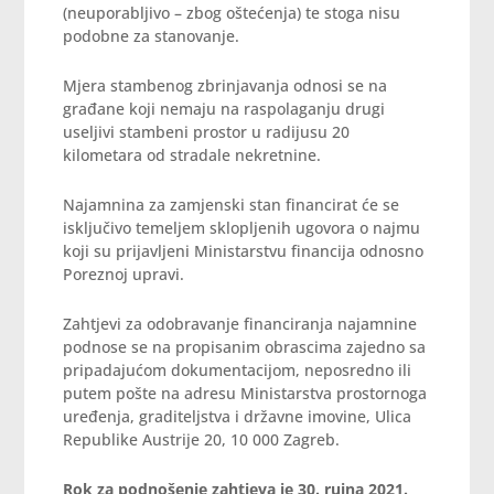
(neuporabljivo – zbog oštećenja) te stoga nisu
podobne za stanovanje.
Mjera stambenog zbrinjavanja odnosi se na
građane koji nemaju na raspolaganju drugi
useljivi stambeni prostor u radijusu 20
kilometara od stradale nekretnine.
Najamnina za zamjenski stan financirat će se
isključivo temeljem sklopljenih ugovora o najmu
koji su prijavljeni Ministarstvu financija odnosno
Poreznoj upravi.
Zahtjevi za odobravanje financiranja najamnine
podnose se na propisanim obrascima zajedno sa
pripadajućom dokumentacijom, neposredno ili
putem pošte na adresu Ministarstva prostornoga
uređenja, graditeljstva i državne imovine, Ulica
Republike Austrije 20, 10 000 Zagreb.
Rok za podnošenje zahtjeva je 30. rujna 2021.