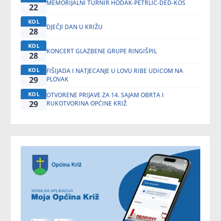
MEMORIJALNI TURNIR HODAK-PETRLIĆ-DED-KOS
22
KOL
DJEČJI DAN U KRIŽU
28
KOL
KONCERT GLAZBENE GRUPE RINGIŠPIL
28
KOL
FIŠIJADA I NATJECANJE U LOVU RIBE UDICOM NA
29
PLOVAK
KOL
OTVORENE PRIJAVE ZA 14. SAJAM OBRTA I
29
RUKOTVORINA OPĆINE KRIŽ