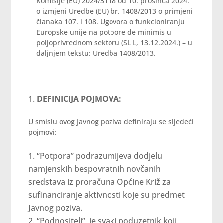
Komisije (EU) 2024/3118 od 10. prosinca 2024.
o izmjeni Uredbe (EU) br. 1408/2013 o primjeni
članaka 107. i 108. Ugovora o funkcioniranju
Europske unije na potpore de minimis u
poljoprivrednom sektoru (SL L, 13.12.2024.) – u
daljnjem tekstu: Uredba 1408/2013.
DEFINICIJA POJMOVA:
U smislu ovog Javnog poziva definiraju se sljedeći
pojmovi:
“Potpora” podrazumijeva dodjelu
namjenskih bespovratnih novčanih
sredstava iz proračuna Općine Križ za
sufinanciranje aktivnosti koje su predmet
Javnog poziva.
“Podnositelj” je svaki poduzetnik koji