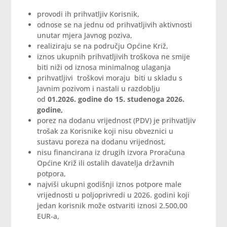
provodi ih prihvatljiv Korisnik,
odnose se na jednu od prihvatljivih aktivnosti
unutar mjera Javnog poziva,
realiziraju se na području Općine Križ,
iznos ukupnih prihvatljivih troškova ne smije
biti niži od iznosa minimalnog ulaganja
prihvatljivi troškovi moraju biti u skladu s
Javnim pozivom i nastali u razdoblju
od
01.2026. godine do 15. studenoga 2026.
godine,
porez na dodanu vrijednost (PDV) je prihvatljiv
trošak za Korisnike koji nisu obveznici u
sustavu poreza na dodanu vrijednost,
nisu financirana iz drugih izvora Proračuna
Općine Križ ili ostalih davatelja državnih
potpora,
najviši ukupni godišnji iznos potpore male
vrijednosti u poljoprivredi u 2026. godini koji
jedan korisnik može ostvariti iznosi 2.500,00
EUR-a,