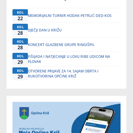
KOL
MEMORIJALNI TURNIR HODAK-PETRLIĆ-DED-KOS
22
KOL
DJEČJI DAN U KRIŽU
28
KOL
KONCERT GLAZBENE GRUPE RINGIŠPIL
28
KOL
FIŠIJADA I NATJECANJE U LOVU RIBE UDICOM NA
29
PLOVAK
KOL
OTVORENE PRIJAVE ZA 14. SAJAM OBRTA I
29
RUKOTVORINA OPĆINE KRIŽ