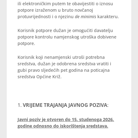
ili elektroničkim putem te obavijestiti o iznosu
potpore izraženom u bruto novčanoj
protuvrijednosti i o njezinu
de minimis
karakteru.
Korisnik potpore dužan je omogućiti davatelju
potpore kontrolu namjenskog utroška dobivene
potpore.
Korisnik koji nenamjenski utroši potrebna
sredstva, dužan je odobrena sredstva vratiti i
gubi pravo sljedećih pet godina na poticajna
sredstva Općine Križ.
VRIJEME TRAJANJA JAVNOG POZIVA
:
Javni poziv je otvoren do 15. studenoga 2026.
godine odnosno do iskorištenja sredstava.