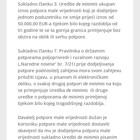
Sukladno članku 3. Uredbe
de minimis
ukupan
iznos potpora male vrijednosti koji je dodijeljen
jednom poduzetniku ne smije prijeći iznos od
50.000,00 EUR-a tijekom bilo kojeg razdoblja od
tri godine te se ta gornja granica primjenjuje bez
obzira na oblik ili svrhu potpore.
Sukladno članku 7. Pravilnika o državnim
potporama poljoprivredi i ruralnom razvoju
(„Narodne novine“ br. 7/21) prije dodjeljivanja
potpore podnositelj zahtjeva mora svom zahtjevu
priložiti izjavu, u pisanom ili elektroničkom
obliku, o svakoj drugoj potpori
de minimis
na koju
se primjenjuje Uredba
de minimis
ili druge
uredbe o potporama
de minimis
primljenoj
tijekom bilo kojeg trogodišnjeg razdoblja.
Davatelj potpore male vrijednosti dužan je
korisniku potpore male vrijednosti dostaviti
obavijest da mu je dodijeljena potpora male
vrijednosti sukladno Uredbi
de minimis
pisanim