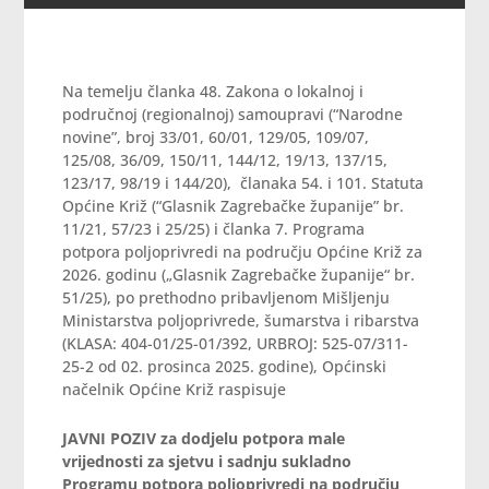
Na temelju članka 48. Zakona o lokalnoj i
područnoj (regionalnoj) samoupravi (“Narodne
novine”, broj 33/01, 60/01, 129/05, 109/07,
125/08, 36/09, 150/11, 144/12, 19/13, 137/15,
123/17, 98/19 i 144/20), članaka 54. i 101. Statuta
Općine Križ (“Glasnik Zagrebačke županije” br.
11/21, 57/23 i 25/25) i članka 7. Programa
potpora poljoprivredi na području Općine Križ za
2026. godinu („Glasnik Zagrebačke županije“ br.
51/25), po prethodno pribavljenom Mišljenju
Ministarstva poljoprivrede, šumarstva i ribarstva
(KLASA: 404-01/25-01/392, URBROJ: 525-07/311-
25-2 od 02. prosinca 2025. godine), Općinski
načelnik Općine Križ raspisuje
JAVNI POZIV
za dodjelu potpora male
vrijednosti za sjetvu i sadnju
sukladno
Programu potpora poljoprivredi
na području