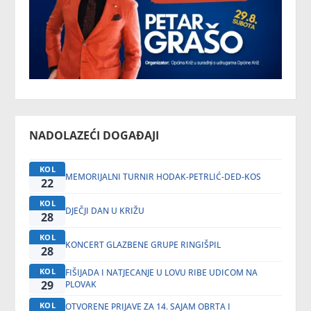
NADOLAZEĆI DOGAĐAJI
KOL
MEMORIJALNI TURNIR HODAK-PETRLIĆ-DED-KOS
22
KOL
DJEČJI DAN U KRIŽU
28
KOL
KONCERT GLAZBENE GRUPE RINGIŠPIL
28
KOL
FIŠIJADA I NATJECANJE U LOVU RIBE UDICOM NA
29
PLOVAK
KOL
OTVORENE PRIJAVE ZA 14. SAJAM OBRTA I