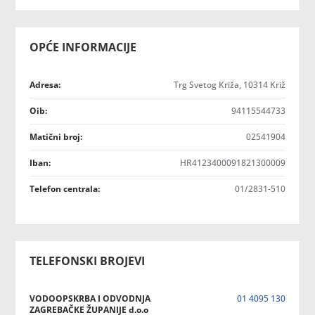
OPĆE INFORMACIJE
Adresa:
Trg Svetog Križa, 10314 Križ
Oib:
94115544733
Matični broj:
02541904
Iban:
HR4123400091821300009
Telefon centrala:
01/2831-510
TELEFONSKI BROJEVI
VODOOPSKRBA I ODVODNJA
01 4095 130
ZAGREBAČKE ŽUPANIJE d.o.o