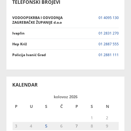
TELEFONSKI BROJEVI
VODOOPSKRBA I ODVODNJA
01 4095 130
ZAGREBAČKE ŽUPANIJE d.o.o
Ivaplin
01 2831 270
Hep Križ
01 2887 555
Policija Ivanić Grad
01 2881 111
KALENDAR
kolovoz 2026
P
U
S
Č
P
S
N
1
2
3
4
5
6
7
8
9