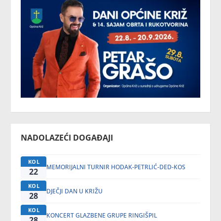
NADOLAZEĆI DOGAĐAJI
KOL
MEMORIJALNI TURNIR HODAK-PETRLIĆ-DED-KOS
22
KOL
DJEČJI DAN U KRIŽU
28
KOL
KONCERT GLAZBENE GRUPE RINGIŠPIL
28