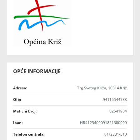
OPĆE INFORMACIJE
Adresa:
Trg Svetog Križa, 10314 Križ
Oib:
94115544733
Matični broj:
02541904
Iban:
HR4123400091821300009
Telefon centrala:
01/2831-510