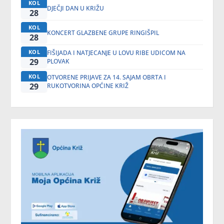
KOL
DJEČJI DAN U KRIŽU
28
KOL
KONCERT GLAZBENE GRUPE RINGIŠPIL
28
KOL
FIŠIJADA I NATJECANJE U LOVU RIBE UDICOM NA
29
PLOVAK
KOL
OTVORENE PRIJAVE ZA 14. SAJAM OBRTA I
29
RUKOTVORINA OPĆINE KRIŽ