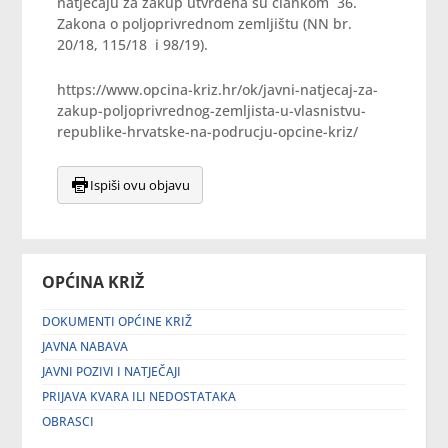
natječaju za zakup utvrđena su člankom 36.
Zakona o poljoprivrednom zemljištu (NN br.
20/18, 115/18 i 98/19).
https://www.opcina-kriz.hr/ok/javni-natjecaj-za-
zakup-poljoprivrednog-zemljista-u-vlasnistvu-
republike-hrvatske-na-podrucju-opcine-kriz/
Ispiši ovu objavu
OPĆINA KRIŽ
DOKUMENTI OPĆINE KRIŽ
JAVNA NABAVA
JAVNI POZIVI I NATJEČAJI
PRIJAVA KVARA ILI NEDOSTATAKA
OBRASCI