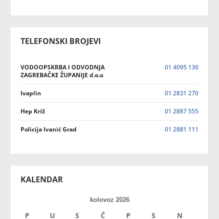
TELEFONSKI BROJEVI
VODOOPSKRBA I ODVODNJA
01 4095 130
ZAGREBAČKE ŽUPANIJE d.o.o
Ivaplin
01 2831 270
Hep Križ
01 2887 555
Policija Ivanić Grad
01 2881 111
KALENDAR
kolovoz 2026
P
U
S
Č
P
S
N