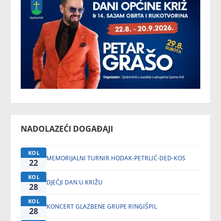
NADOLAZEĆI DOGAĐAJI
KOL
MEMORIJALNI TURNIR HODAK-PETRLIĆ-DED-KOS
22
KOL
DJEČJI DAN U KRIŽU
28
KOL
KONCERT GLAZBENE GRUPE RINGIŠPIL
28