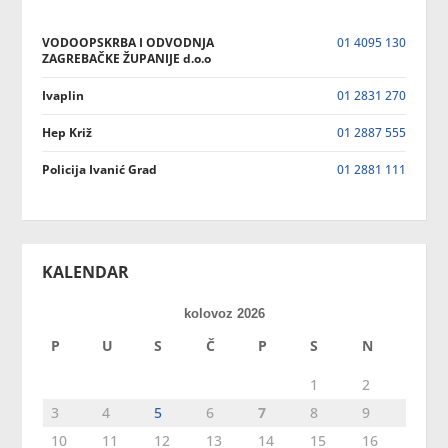
VODOOPSKRBA I ODVODNJA
01 4095 130
ZAGREBAČKE ŽUPANIJE d.o.o
Ivaplin
01 2831 270
Hep Križ
01 2887 555
Policija Ivanić Grad
01 2881 111
KALENDAR
kolovoz 2026
P
U
S
Č
P
S
N
1
2
3
4
5
6
7
8
9
10
11
12
13
14
15
16