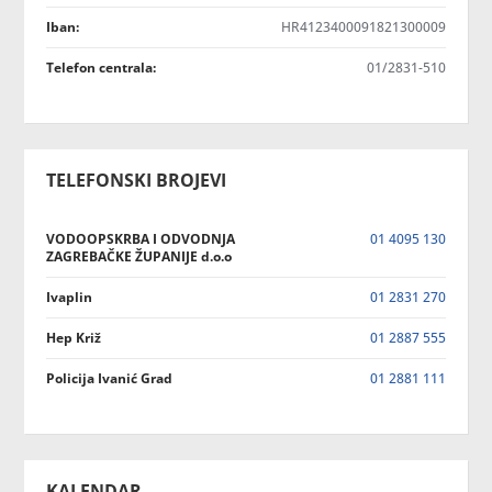
Iban:
HR4123400091821300009
Telefon centrala:
01/2831-510
TELEFONSKI BROJEVI
VODOOPSKRBA I ODVODNJA
01 4095 130
ZAGREBAČKE ŽUPANIJE d.o.o
Ivaplin
01 2831 270
Hep Križ
01 2887 555
Policija Ivanić Grad
01 2881 111
KALENDAR