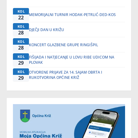
KOL
MEMORIJALNI TURNIR HODAK-PETRLIĆ-DED-KOS
22
KOL
DJEČJI DAN U KRIŽU
28
KOL
KONCERT GLAZBENE GRUPE RINGIŠPIL
28
KOL
FIŠIJADA I NATJECANJE U LOVU RIBE UDICOM NA
29
PLOVAK
KOL
OTVORENE PRIJAVE ZA 14. SAJAM OBRTA I
29
RUKOTVORINA OPĆINE KRIŽ