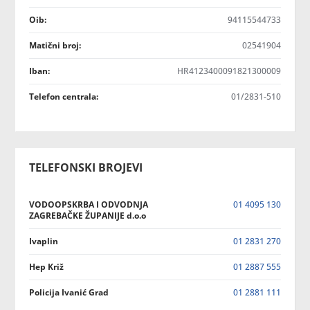
Oib:
94115544733
Matični broj:
02541904
Iban:
HR4123400091821300009
Telefon centrala:
01/2831-510
TELEFONSKI BROJEVI
VODOOPSKRBA I ODVODNJA
01 4095 130
ZAGREBAČKE ŽUPANIJE d.o.o
Ivaplin
01 2831 270
Hep Križ
01 2887 555
Policija Ivanić Grad
01 2881 111