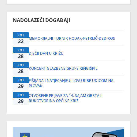
NADOLAZEĆI DOGAĐAJI
KOL
MEMORIJALNI TURNIR HODAK-PETRLIĆ-DED-KOS
22
KOL
DJEČJI DAN U KRIŽU
28
KOL
KONCERT GLAZBENE GRUPE RINGIŠPIL
28
KOL
FIŠIJADA I NATJECANJE U LOVU RIBE UDICOM NA
29
PLOVAK
KOL
OTVORENE PRIJAVE ZA 14. SAJAM OBRTA I
29
RUKOTVORINA OPĆINE KRIŽ