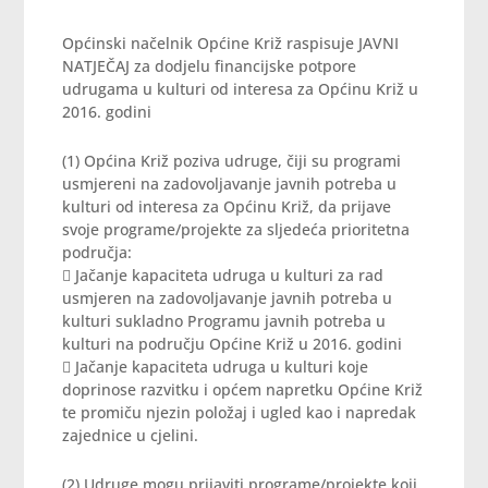
Općinski načelnik Općine Križ raspisuje JAVNI
NATJEČAJ za dodjelu financijske potpore
udrugama u kulturi od interesa za Općinu Križ u
2016. godini
(1) Općina Križ poziva udruge, čiji su programi
usmjereni na zadovoljavanje javnih potreba u
kulturi od interesa za Općinu Križ, da prijave
svoje programe/projekte za sljedeća prioritetna
područja:
 Jačanje kapaciteta udruga u kulturi za rad
usmjeren na zadovoljavanje javnih potreba u
kulturi sukladno Programu javnih potreba u
kulturi na području Općine Križ u 2016. godini
 Jačanje kapaciteta udruga u kulturi koje
doprinose razvitku i općem napretku Općine Križ
te promiču njezin položaj i ugled kao i napredak
zajednice u cjelini.
(2) Udruge mogu prijaviti programe/projekte koji