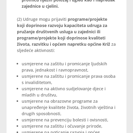
zajednice u cjelini.
(2) Udruge mogu prijaviti
programe/projekte
koji doprinose razvoju kapaciteta udruga za
pružanje društvenih usluga u zajednici ili
programe/projekte koji doprinose kvaliteti
života, razvitku i općem napretku općine Križ
za
sljedeće aktivnosti:
usmjerene na zaštitu i promicanje ljudskih
prava, jednakost i ravnopravnost,
usmjerene na zaštitu i promicanje prava osoba
s invaliditetom,
usmjerene na aktivno sudjelovanje djece i
mladih u društvu,
usmjerene na obrazovne programe za
unapređenje kvalitete života, životnih vještina i
drugih sposobnosti,
usmjerene na prevenciju bolesti i ovisnosti,
usmjerene na zaštitu i očuvanje prirode,
usmjerene na poticanje razvoja i općeg