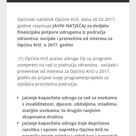
Općinski načelnik Općine Križ, dana 20.02.2017.
godine raspisuje
JAVNI NATJEČAJ
za dodjelu
financijske potpore udrugama iz područja
zdravstva, socijale i preventive od interesa za
Općinu Križ u 2017. godini
(1) Općina Križ poziva udruge čiji su programi
usmjereni na rad iz područja zdravstva, socijale i
preventive od interesa za Općinu Križ u 2017.
godini da prijave svoje programe/projekte za
sljedeća prioritetna područja:
Jačanje kapaciteta udruga za rad sa osobama
s invaliditetom, djecom, obiteljima, mladima,
starijim osobama, te drugim ranjivim
skupinama društva
Jačanje kapaciteta udruga koje doprinose
razvitku i općem napretku Općine Križ te
promiču njezin položaj i ugled kao i napredak