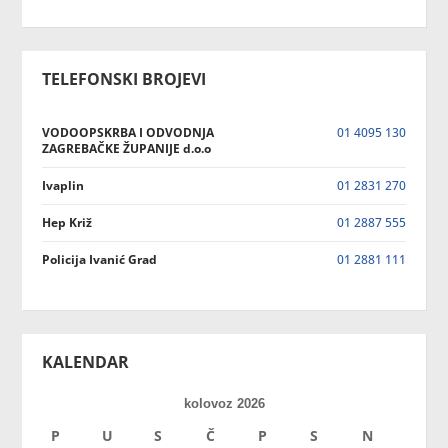
TELEFONSKI BROJEVI
VODOOPSKRBA I ODVODNJA
01 4095 130
ZAGREBAČKE ŽUPANIJE d.o.o
Ivaplin
01 2831 270
Hep Križ
01 2887 555
Policija Ivanić Grad
01 2881 111
KALENDAR
kolovoz 2026
P
U
S
Č
P
S
N