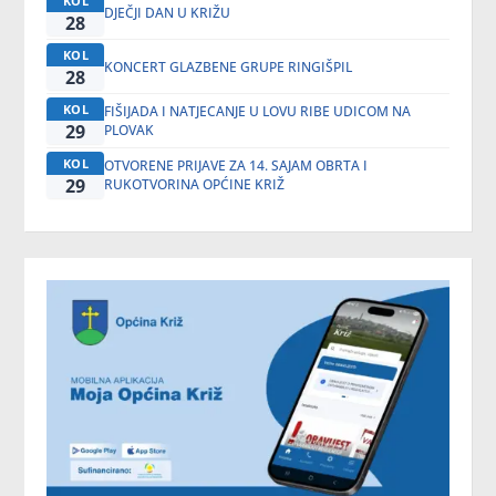
KOL
DJEČJI DAN U KRIŽU
28
KOL
KONCERT GLAZBENE GRUPE RINGIŠPIL
28
KOL
FIŠIJADA I NATJECANJE U LOVU RIBE UDICOM NA
29
PLOVAK
KOL
OTVORENE PRIJAVE ZA 14. SAJAM OBRTA I
29
RUKOTVORINA OPĆINE KRIŽ