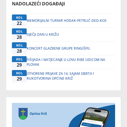
NADOLAZEĆI DOGAĐAJI
KOL
MEMORIJALNI TURNIR HODAK-PETRLIĆ-DED-KOS
22
KOL
DJEČJI DAN U KRIŽU
28
KOL
KONCERT GLAZBENE GRUPE RINGIŠPIL
28
KOL
FIŠIJADA I NATJECANJE U LOVU RIBE UDICOM NA
29
PLOVAK
KOL
OTVORENE PRIJAVE ZA 14. SAJAM OBRTA I
29
RUKOTVORINA OPĆINE KRIŽ