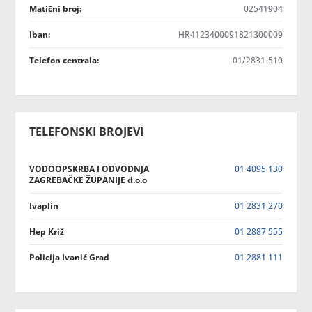
Matični broj:
02541904
Iban:
HR4123400091821300009
Telefon centrala:
01/2831-510
TELEFONSKI BROJEVI
VODOOPSKRBA I ODVODNJA
01 4095 130
ZAGREBAČKE ŽUPANIJE d.o.o
Ivaplin
01 2831 270
Hep Križ
01 2887 555
Policija Ivanić Grad
01 2881 111