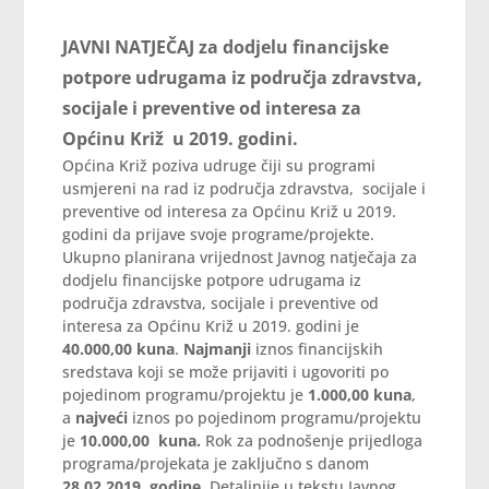
JAVNI NATJEČAJ
za dodjelu financijske
potpore udrugama iz područja zdravstva,
socijale i preventive od interesa za
Općinu Križ u 2019. godini.
Općina Križ poziva udruge čiji su programi
usmjereni na rad iz područja zdravstva, socijale i
preventive od interesa za Općinu Križ u 2019.
godini da prijave svoje programe/projekte.
Ukupno planirana vrijednost Javnog natječaja za
dodjelu financijske potpore udrugama iz
područja zdravstva, socijale i preventive od
interesa za Općinu Križ u 2019. godini je
40.000,00 kuna
.
Najmanji
iznos financijskih
sredstava koji se može prijaviti i ugovoriti po
pojedinom programu/projektu je
1.000,00 kuna
,
a
najveći
iznos po pojedinom programu/projektu
je
10.000,00 kuna.
Rok za podnošenje prijedloga
programa/projekata je zaključno s danom
28.02.2019. godine.
Detaljnije u tekstu Javnog