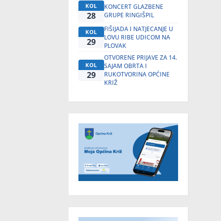
KOL
KONCERT GLAZBENE
28
GRUPE RINGIŠPIL
FIŠIJADA I NATJECANJE U
KOL
LOVU RIBE UDICOM NA
29
PLOVAK
OTVORENE PRIJAVE ZA 14.
KOL
SAJAM OBRTA I
29
RUKOTVORINA OPĆINE
KRIŽ