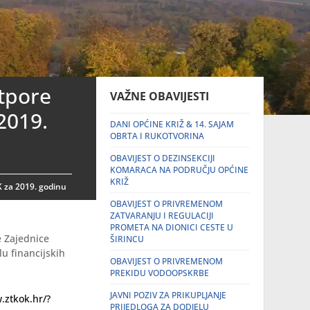
otpore
VAŽNE OBAVIJESTI
2019.
DANI OPĆINE KRIŽ & 14. SAJAM
OBRTA I RUKOTVORINA
OBAVIJEST O DEZINSEKCIJI
KOMARACA NA PODRUČJU OPĆINE
KRIŽ
K za 2019. godinu
OBAVIJEST O PRIVREMENOM
ZATVARANJU I REGULACIJI
PROMETA NA DIONICI CESTE U
e Zajednice
ŠIRINCU
u financijskih
OBAVIJEST O PRIVREMENOM
PREKIDU VODOOPSKRBE
JAVNI POZIV ZA PRIKUPLJANJE
.ztkok.hr/?
PRIJEDLOGA ZA DODJELU