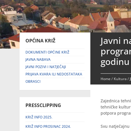
Javni n
OPĆINA KRIŽ
progra
DOKUMENTI OPĆINE KRIŽ
godinu
JAVNA NABAVA
JAVNI POZIVI I NATJEČAJI
PRIJAVA KVARA ILI NEDOSTATAKA
Home
/
Kultura
/
OBRASCI
Zajednica tehni
PRESSCLIPPING
tehničke kultur
potpora progra
KRIŽ INFO 2025.
Svu natječajnu
KRIŽ INFO PROSINAC 2024.