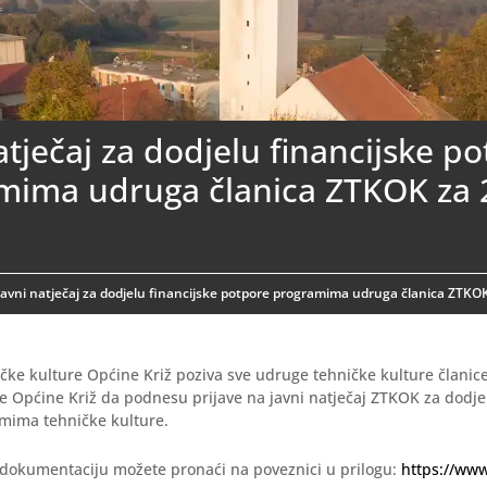
atječaj za dodjelu financijske p
mima udruga članica ZTKOK za 
Javni natječaj za dodjelu financijske potpore programima udruga članica ZTKO
čke kulture Općine Križ poziva sve udruge tehničke kulture članic
e Općine Križ da podnesu prijave na javni natječaj ZTKOK za dodjel
mima tehničke kulture.
 dokumentaciju možete pronaći na poveznici u prilogu:
https://www