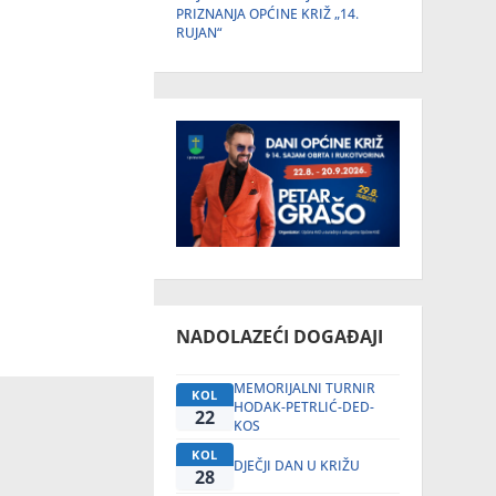
PRIZNANJA OPĆINE KRIŽ „14.
RUJAN“
NADOLAZEĆI DOGAĐAJI
MEMORIJALNI TURNIR
KOL
HODAK-PETRLIĆ-DED-
22
KOS
KOL
DJEČJI DAN U KRIŽU
28