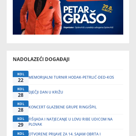
NADOLAZEĆI DOGAĐAJI
KOL
MEMORIJALNI TURNIR HODAK-PETRLIĆ-DED-KOS
22
KOL
DJEČJI DAN U KRIŽU
28
KOL
KONCERT GLAZBENE GRUPE RINGIŠPIL
28
KOL
FIŠIJADA I NATJECANJE U LOVU RIBE UDICOM NA
29
PLOVAK
KOL
OTVORENE PRIJAVE ZA 14. SAJAM OBRTA I