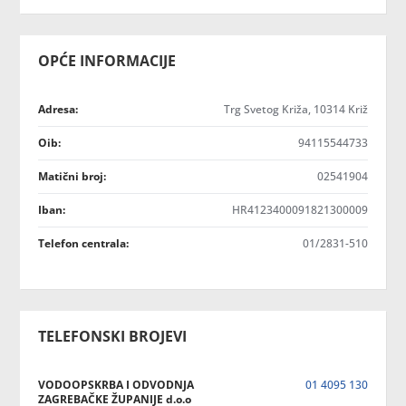
OPĆE INFORMACIJE
Adresa:
Trg Svetog Križa, 10314 Križ
Oib:
94115544733
Matični broj:
02541904
Iban:
HR4123400091821300009
Telefon centrala:
01/2831-510
TELEFONSKI BROJEVI
VODOOPSKRBA I ODVODNJA
01 4095 130
ZAGREBAČKE ŽUPANIJE d.o.o