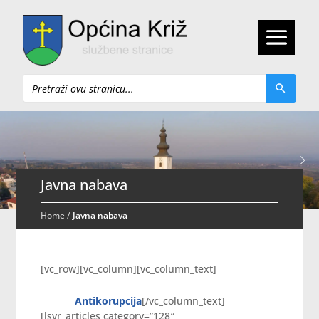
Pretraži
Javna nabava
Home
/
Javna nabava
[vc_row][vc_column][vc_column_text]
Antikorupcija
[/vc_column_text]
[lsvr_articles category=”128″