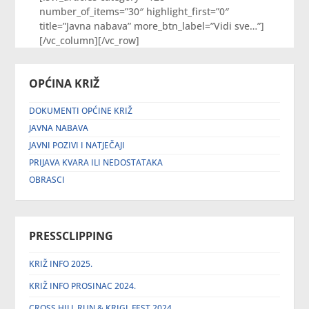
number_of_items=”30″ highlight_first=”0″
title=”Javna nabava” more_btn_label=”Vidi sve…”]
[/vc_column][/vc_row]
OPĆINA KRIŽ
DOKUMENTI OPĆINE KRIŽ
JAVNA NABAVA
JAVNI POZIVI I NATJEČAJI
PRIJAVA KVARA ILI NEDOSTATAKA
OBRASCI
PRESSCLIPPING
KRIŽ INFO 2025.
KRIŽ INFO PROSINAC 2024.
CROSS HILL RUN & KRIGL FEST 2024.