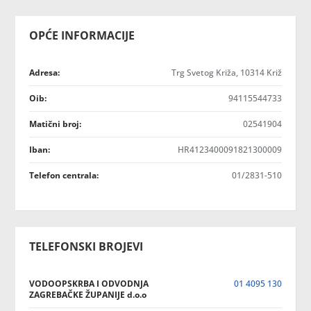
OPĆE INFORMACIJE
Adresa:
Trg Svetog Križa, 10314 Križ
Oib:
94115544733
Matični broj:
02541904
Iban:
HR4123400091821300009
Telefon centrala:
01/2831-510
TELEFONSKI BROJEVI
VODOOPSKRBA I ODVODNJA
01 4095 130
ZAGREBAČKE ŽUPANIJE d.o.o