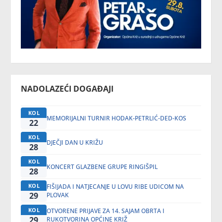
NADOLAZEĆI DOGAĐAJI
KOL
MEMORIJALNI TURNIR HODAK-PETRLIĆ-DED-KOS
22
KOL
DJEČJI DAN U KRIŽU
28
KOL
KONCERT GLAZBENE GRUPE RINGIŠPIL
28
KOL
FIŠIJADA I NATJECANJE U LOVU RIBE UDICOM NA
29
PLOVAK
KOL
OTVORENE PRIJAVE ZA 14. SAJAM OBRTA I
29
RUKOTVORINA OPĆINE KRIŽ