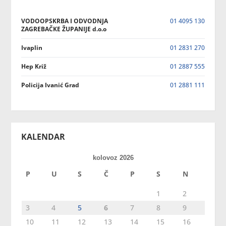
VODOOPSKRBA I ODVODNJA
01 4095 130
ZAGREBAČKE ŽUPANIJE d.o.o
Ivaplin
01 2831 270
Hep Križ
01 2887 555
Policija Ivanić Grad
01 2881 111
KALENDAR
kolovoz 2026
P
U
S
Č
P
S
N
1
2
3
4
5
6
7
8
9
10
11
12
13
14
15
16