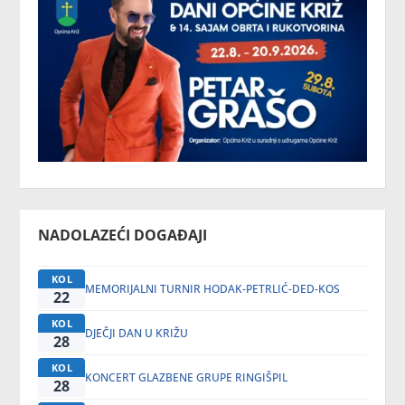
NADOLAZEĆI DOGAĐAJI
KOL
MEMORIJALNI TURNIR HODAK-PETRLIĆ-DED-KOS
22
KOL
DJEČJI DAN U KRIŽU
28
KOL
KONCERT GLAZBENE GRUPE RINGIŠPIL
28