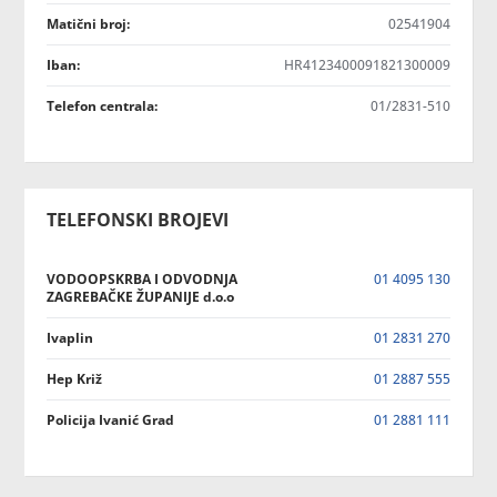
Matični broj:
02541904
Iban:
HR4123400091821300009
Telefon centrala:
01/2831-510
TELEFONSKI BROJEVI
VODOOPSKRBA I ODVODNJA
01 4095 130
ZAGREBAČKE ŽUPANIJE d.o.o
Ivaplin
01 2831 270
Hep Križ
01 2887 555
Policija Ivanić Grad
01 2881 111