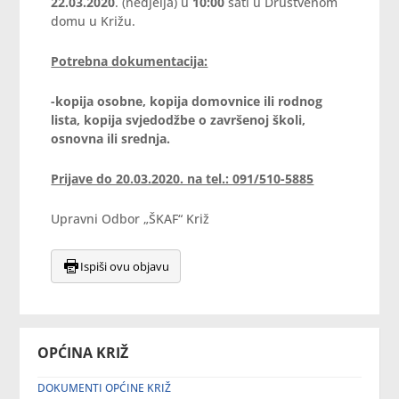
22.03.2020
. (nedjelja) u
10:00
sati u Društvenom
domu u Križu.
Potrebna dokumentacija:
-kopija osobne, kopija domovnice ili rodnog
lista, kopija svjedodžbe o završenoj školi,
osnovna ili srednja.
Prijave do 20.03.2020. na tel.: 091/510-5885
Upravni Odbor „ŠKAF“ Križ
Ispiši ovu objavu
OPĆINA KRIŽ
DOKUMENTI OPĆINE KRIŽ