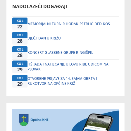
NADOLAZEĆI DOGAĐAJI
KOL
MEMORIJALNI TURNIR HODAK-PETRLIĆ-DED-KOS
22
KOL
DJEČJI DAN U KRIŽU
28
KOL
KONCERT GLAZBENE GRUPE RINGIŠPIL
28
KOL
FIŠIJADA I NATJECANJE U LOVU RIBE UDICOM NA
29
PLOVAK
KOL
OTVORENE PRIJAVE ZA 14. SAJAM OBRTA I
29
RUKOTVORINA OPĆINE KRIŽ