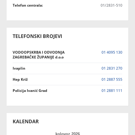
Telefon centrala:
01/2831-510
TELEFONSKI BROJEVI
VODOOPSKRBA I ODVODNJA
01 4095 130
ZAGREBAČKE ŽUPANIJE d.o.o
Ivaplin
01 2831 270
Hep Križ
01 2887 555
Policija Ivanić Grad
01 2881 111
KALENDAR
kolovoz 2026