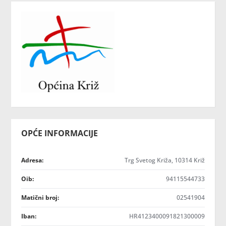
OPĆE INFORMACIJE
Adresa:
Trg Svetog Križa, 10314 Križ
Oib:
94115544733
Matični broj:
02541904
Iban:
HR4123400091821300009