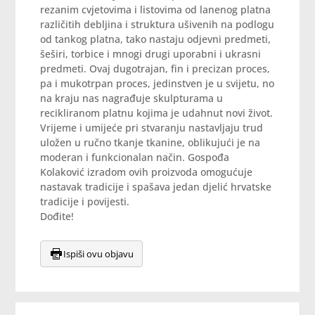
rezanim cvjetovima i listovima od lanenog platna
različitih debljina i struktura ušivenih na podlogu
od tankog platna, tako nastaju odjevni predmeti,
šeširi, torbice i mnogi drugi uporabni i ukrasni
predmeti. Ovaj dugotrajan, fin i precizan proces,
pa i mukotrpan proces, jedinstven je u svijetu, no
na kraju nas nagrađuje skulpturama u
recikliranom platnu kojima je udahnut novi život.
Vrijeme i umijeće pri stvaranju nastavljaju trud
uložen u ručno tkanje tkanine, oblikujući je na
moderan i funkcionalan način. Gospođa
Kolaković izradom ovih proizvoda omogućuje
nastavak tradicije i spašava jedan djelić hrvatske
tradicije i povijesti.
Dođite!
Ispiši ovu objavu