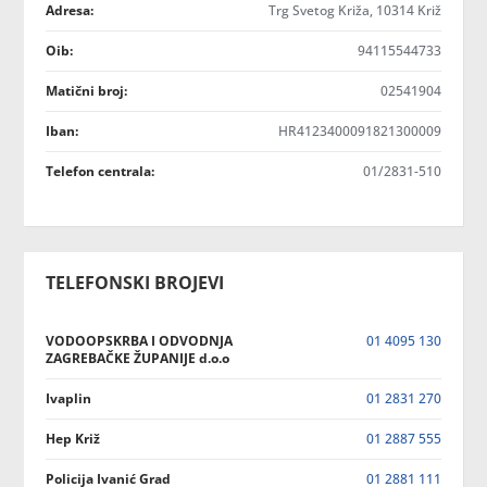
Adresa:
Trg Svetog Križa, 10314 Križ
Oib:
94115544733
Matični broj:
02541904
Iban:
HR4123400091821300009
Telefon centrala:
01/2831-510
TELEFONSKI BROJEVI
VODOOPSKRBA I ODVODNJA
01 4095 130
ZAGREBAČKE ŽUPANIJE d.o.o
Ivaplin
01 2831 270
Hep Križ
01 2887 555
Policija Ivanić Grad
01 2881 111