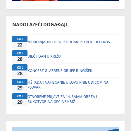
NADOLAZEĆI DOGAĐAJI
KOL
MEMORIJALNI TURNIR HODAK-PETRLIĆ-DED-KOS
22
KOL
DJEČJI DAN U KRIŽU
28
KOL
KONCERT GLAZBENE GRUPE RINGIŠPIL
28
KOL
FIŠIJADA I NATJECANJE U LOVU RIBE UDICOM NA
29
PLOVAK
KOL
OTVORENE PRIJAVE ZA 14. SAJAM OBRTA I
29
RUKOTVORINA OPĆINE KRIŽ