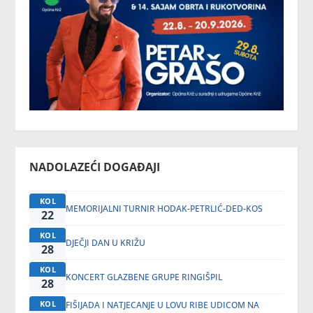
NADOLAZEĆI DOGAĐAJI
KOL
MEMORIJALNI TURNIR HODAK-PETRLIĆ-DED-KOS
22
KOL
DJEČJI DAN U KRIŽU
28
KOL
KONCERT GLAZBENE GRUPE RINGIŠPIL
28
KOL
FIŠIJADA I NATJECANJE U LOVU RIBE UDICOM NA