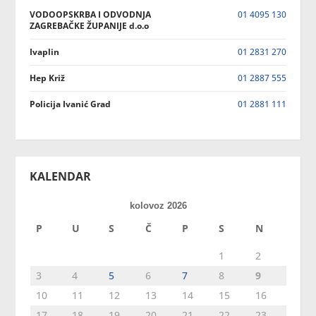
VODOOPSKRBA I ODVODNJA
01 4095 130
ZAGREBAČKE ŽUPANIJE d.o.o
Ivaplin
01 2831 270
Hep Križ
01 2887 555
Policija Ivanić Grad
01 2881 111
KALENDAR
kolovoz 2026
P
U
S
Č
P
S
N
1
2
3
4
5
6
7
8
9
10
11
12
13
14
15
16
17
18
19
20
21
22
23